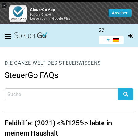
×
SteuerGo App
Ansehen
forium GmbH
kostenlos - In Google Play
22
DIE GANZE WELT DES STEUERWISSENS
SteuerGo FAQs
Feldhilfe: (2021) <%f125%> lebte in
meinem Haushalt