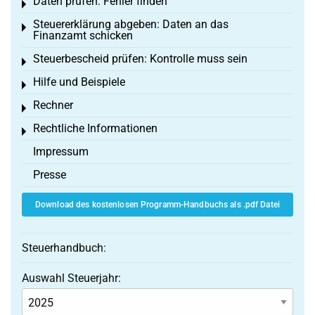
Daten prüfen: Fehler finden
Toggle menu
Steuererklärung abgeben: Daten an das
Toggle menu
Finanzamt schicken
Steuerbescheid prüfen: Kontrolle muss sein
Toggle menu
Hilfe und Beispiele
Toggle menu
Rechner
Toggle menu
Rechtliche Informationen
Toggle menu
Impressum
Presse
Download des kostenlosen Programm-Handbuchs als .pdf Datei
Steuerhandbuch:
Auswahl Steuerjahr: