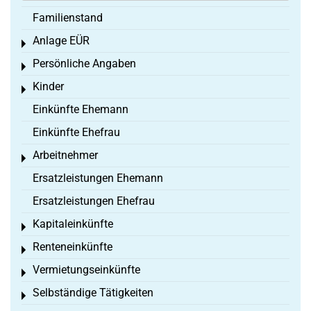
Familienstand
Anlage EÜR
Toggle menu
Persönliche Angaben
Toggle menu
Kinder
Toggle menu
Einkünfte Ehemann
Einkünfte Ehefrau
Arbeitnehmer
Toggle menu
Ersatzleistungen Ehemann
Ersatzleistungen Ehefrau
Kapitaleinkünfte
Toggle menu
Renteneinkünfte
Toggle menu
Vermietungseinkünfte
Toggle menu
Selbständige Tätigkeiten
Toggle menu