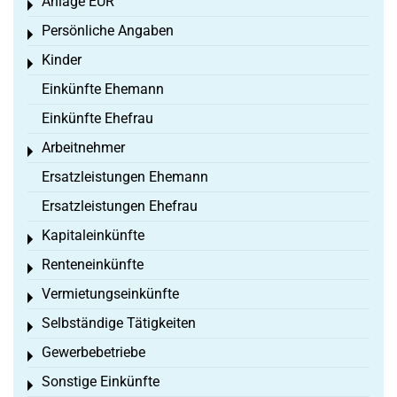
Anlage EÜR
Toggle menu
Persönliche Angaben
Toggle menu
Kinder
Toggle menu
Einkünfte Ehemann
Einkünfte Ehefrau
Arbeitnehmer
Toggle menu
Ersatzleistungen Ehemann
Ersatzleistungen Ehefrau
Kapitaleinkünfte
Toggle menu
Renteneinkünfte
Toggle menu
Vermietungseinkünfte
Toggle menu
Selbständige Tätigkeiten
Toggle menu
Gewerbebetriebe
Toggle menu
Sonstige Einkünfte
Toggle menu