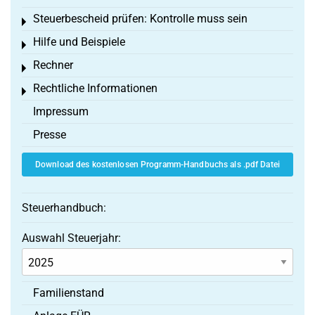
Steuerbescheid prüfen: Kontrolle muss sein
Toggle menu
Hilfe und Beispiele
Toggle menu
Rechner
Toggle menu
Rechtliche Informationen
Toggle menu
Impressum
Presse
Download des kostenlosen Programm-Handbuchs als .pdf Datei
Steuerhandbuch:
Auswahl Steuerjahr:
Familienstand