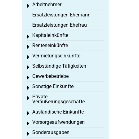
Arbeitnehmer
Toggle menu
Ersatzleistungen Ehemann
Ersatzleistungen Ehefrau
Kapitaleinkünfte
Toggle menu
Renteneinkünfte
Toggle menu
Vermietungseinkünfte
Toggle menu
Selbständige Tätigkeiten
Toggle menu
Gewerbebetriebe
Toggle menu
Sonstige Einkünfte
Toggle menu
Private
Toggle menu
Veräußerungsgeschäfte
Ausländische Einkünfte
Toggle menu
Vorsorgeaufwendungen
Toggle menu
Sonderausgaben
Toggle menu