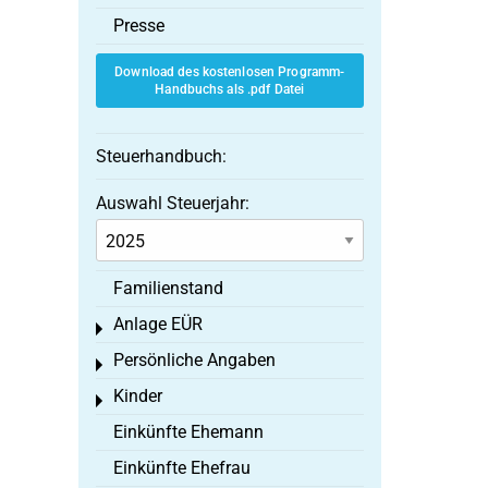
Presse
Download des kostenlosen Programm-
Handbuchs als .pdf Datei
Steuerhandbuch:
Auswahl Steuerjahr:
Familienstand
Anlage EÜR
Toggle menu
Persönliche Angaben
Toggle menu
Kinder
Toggle menu
Einkünfte Ehemann
Einkünfte Ehefrau