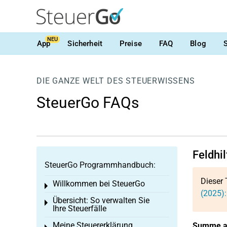
NEU
App
Sicherheit
Preise
FAQ
Blog
DIE GANZE WELT DES STEUERWISSENS
SteuerGo FAQs
Feldhi
SteuerGo Programmhandbuch:
Dieser 
Willkommen bei SteuerGo
Toggle menu
(2025):
Übersicht: So verwalten Sie
Toggle menu
Ihre Steuerfälle
Meine Steuererklärung
Summe al