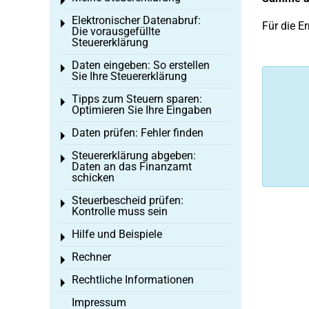
Toggle menu
Elektronischer Datenabruf:
Toggle menu
Für die E
Die vorausgefüllte
Steuererklärung
Daten eingeben: So erstellen
Toggle menu
Sie Ihre Steuererklärung
Tipps zum Steuern sparen:
Toggle menu
Optimieren Sie Ihre Eingaben
Daten prüfen: Fehler finden
Toggle menu
Steuererklärung abgeben:
Toggle menu
Daten an das Finanzamt
schicken
Steuerbescheid prüfen:
Toggle menu
Kontrolle muss sein
Hilfe und Beispiele
Toggle menu
Rechner
Toggle menu
Rechtliche Informationen
Toggle menu
Impressum