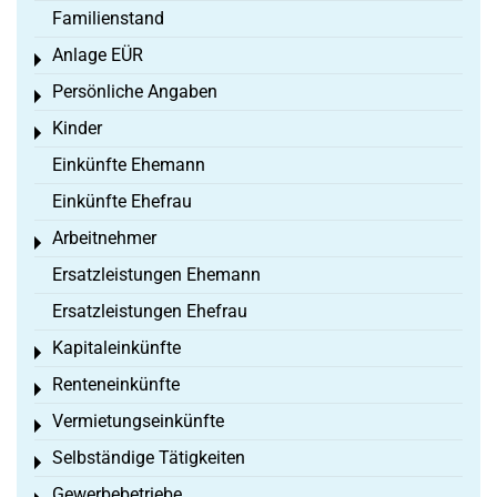
Familienstand
Anlage EÜR
Toggle menu
Persönliche Angaben
Toggle menu
Kinder
Toggle menu
Einkünfte Ehemann
Einkünfte Ehefrau
Arbeitnehmer
Toggle menu
Ersatzleistungen Ehemann
Ersatzleistungen Ehefrau
Kapitaleinkünfte
Toggle menu
Renteneinkünfte
Toggle menu
Vermietungseinkünfte
Toggle menu
Selbständige Tätigkeiten
Toggle menu
Gewerbebetriebe