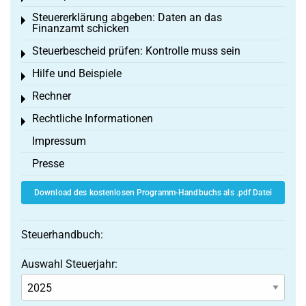
Steuererklärung abgeben: Daten an das
Toggle menu
Finanzamt schicken
Steuerbescheid prüfen: Kontrolle muss sein
Toggle menu
Hilfe und Beispiele
Toggle menu
Rechner
Toggle menu
Rechtliche Informationen
Toggle menu
Impressum
Presse
Download des kostenlosen Programm-Handbuchs als .pdf Datei
Steuerhandbuch:
Auswahl Steuerjahr: