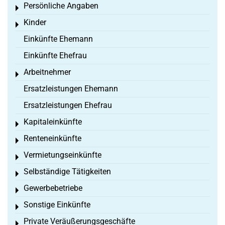
Persönliche Angaben
Toggle menu
Kinder
Toggle menu
Einkünfte Ehemann
Einkünfte Ehefrau
Arbeitnehmer
Toggle menu
Ersatzleistungen Ehemann
Ersatzleistungen Ehefrau
Kapitaleinkünfte
Toggle menu
Renteneinkünfte
Toggle menu
Vermietungseinkünfte
Toggle menu
Selbständige Tätigkeiten
Toggle menu
Gewerbebetriebe
Toggle menu
Sonstige Einkünfte
Toggle menu
Private Veräußerungsgeschäfte
Toggle menu