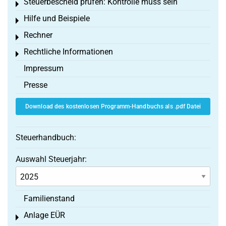
Steuerbescheid prüfen: Kontrolle muss sein
Toggle menu
Hilfe und Beispiele
Toggle menu
Rechner
Toggle menu
Rechtliche Informationen
Toggle menu
Impressum
Presse
Download des kostenlosen Programm-Handbuchs als .pdf Datei
Steuerhandbuch:
Auswahl Steuerjahr:
Familienstand
Anlage EÜR
Toggle menu