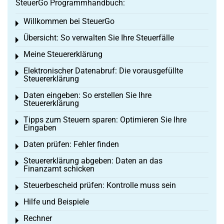
SteuerGo Programmhandbuch:
Willkommen bei SteuerGo
Toggle menu
Übersicht: So verwalten Sie Ihre Steuerfälle
Toggle menu
Meine Steuererklärung
Toggle menu
Elektronischer Datenabruf: Die vorausgefüllte
Toggle menu
Steuererklärung
Daten eingeben: So erstellen Sie Ihre
Toggle menu
Steuererklärung
Tipps zum Steuern sparen: Optimieren Sie Ihre
Toggle menu
Eingaben
Daten prüfen: Fehler finden
Toggle menu
Steuererklärung abgeben: Daten an das
Toggle menu
Finanzamt schicken
Steuerbescheid prüfen: Kontrolle muss sein
Toggle menu
Hilfe und Beispiele
Toggle menu
Rechner
Toggle menu