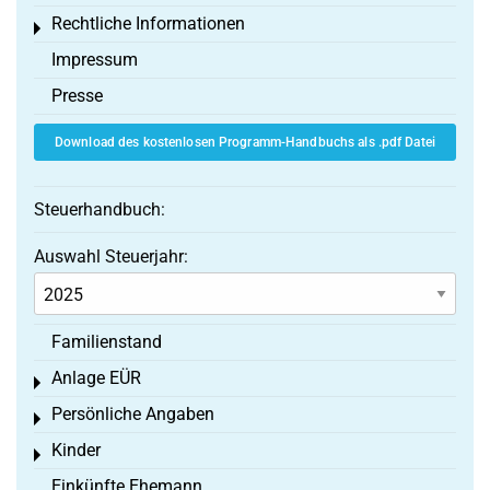
Rechtliche Informationen
Toggle menu
Impressum
Presse
Download des kostenlosen Programm-Handbuchs als .pdf Datei
Steuerhandbuch:
Auswahl Steuerjahr:
Familienstand
Anlage EÜR
Toggle menu
Persönliche Angaben
Toggle menu
Kinder
Toggle menu
Einkünfte Ehemann