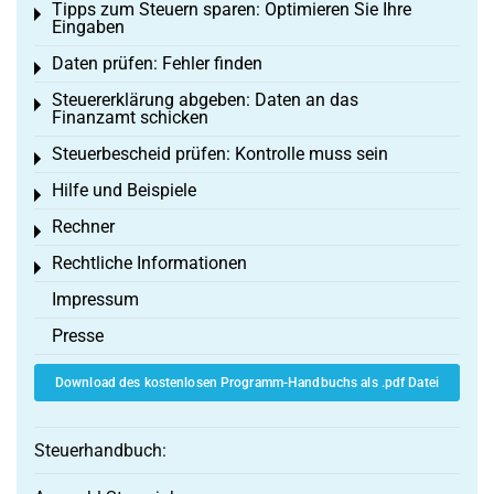
Tipps zum Steuern sparen: Optimieren Sie Ihre
Toggle menu
Eingaben
Daten prüfen: Fehler finden
Toggle menu
Steuererklärung abgeben: Daten an das
Toggle menu
Finanzamt schicken
Steuerbescheid prüfen: Kontrolle muss sein
Toggle menu
Hilfe und Beispiele
Toggle menu
Rechner
Toggle menu
Rechtliche Informationen
Toggle menu
Impressum
Presse
Download des kostenlosen Programm-Handbuchs als .pdf Datei
Steuerhandbuch: