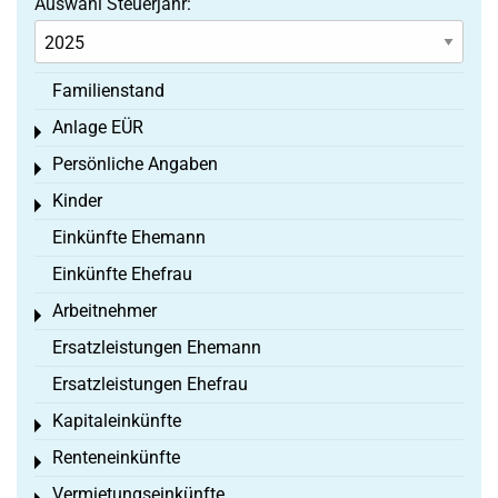
Auswahl Steuerjahr:
Familienstand
Anlage EÜR
Toggle menu
Persönliche Angaben
Toggle menu
Kinder
Toggle menu
Einkünfte Ehemann
Einkünfte Ehefrau
Arbeitnehmer
Toggle menu
Ersatzleistungen Ehemann
Ersatzleistungen Ehefrau
Kapitaleinkünfte
Toggle menu
Renteneinkünfte
Toggle menu
Vermietungseinkünfte