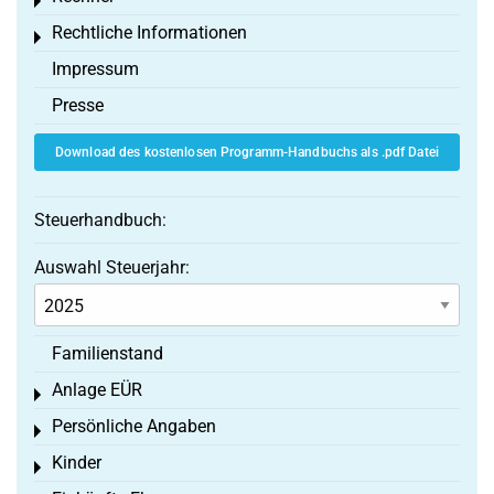
Toggle menu
Rechtliche Informationen
Toggle menu
Impressum
Presse
Download des kostenlosen Programm-Handbuchs als .pdf Datei
Steuerhandbuch:
Auswahl Steuerjahr:
Familienstand
Anlage EÜR
Toggle menu
Persönliche Angaben
Toggle menu
Kinder
Toggle menu