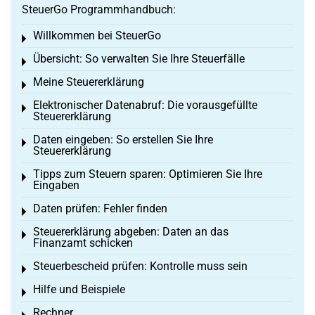
SteuerGo Programmhandbuch:
Willkommen bei SteuerGo
Toggle menu
Übersicht: So verwalten Sie Ihre Steuerfälle
Toggle menu
Meine Steuererklärung
Toggle menu
Elektronischer Datenabruf: Die vorausgefüllte
Toggle menu
Steuererklärung
Daten eingeben: So erstellen Sie Ihre
Toggle menu
Steuererklärung
Tipps zum Steuern sparen: Optimieren Sie Ihre
Toggle menu
Eingaben
Daten prüfen: Fehler finden
Toggle menu
Steuererklärung abgeben: Daten an das
Toggle menu
Finanzamt schicken
Steuerbescheid prüfen: Kontrolle muss sein
Toggle menu
Hilfe und Beispiele
Toggle menu
Rechner