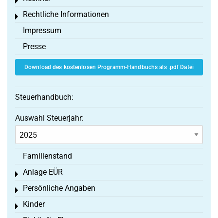
Toggle menu
Rechtliche Informationen
Toggle menu
Impressum
Presse
Download des kostenlosen Programm-Handbuchs als .pdf Datei
Steuerhandbuch:
Auswahl Steuerjahr:
Familienstand
Anlage EÜR
Toggle menu
Persönliche Angaben
Toggle menu
Kinder
Toggle menu