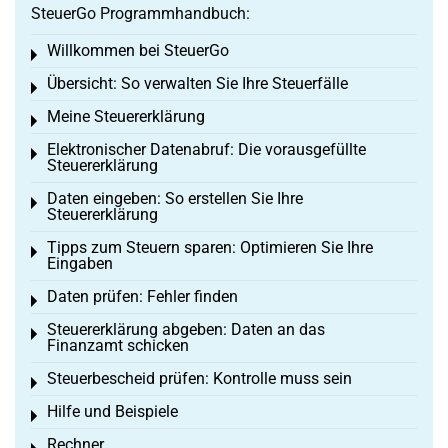
SteuerGo Programmhandbuch:
Willkommen bei SteuerGo
Toggle menu
Übersicht: So verwalten Sie Ihre Steuerfälle
Toggle menu
Meine Steuererklärung
Toggle menu
Elektronischer Datenabruf: Die vorausgefüllte
Toggle menu
Steuererklärung
Daten eingeben: So erstellen Sie Ihre
Toggle menu
Steuererklärung
Tipps zum Steuern sparen: Optimieren Sie Ihre
Toggle menu
Eingaben
Daten prüfen: Fehler finden
Toggle menu
Steuererklärung abgeben: Daten an das
Toggle menu
Finanzamt schicken
Steuerbescheid prüfen: Kontrolle muss sein
Toggle menu
Hilfe und Beispiele
Toggle menu
Rechner