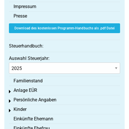
Impressum
Presse
Download des kostenlosen Programm-Handbuchs als .pdf Datei
Steuerhandbuch:
Auswahl Steuerjahr:
Familienstand
Anlage EÜR
Toggle menu
Persönliche Angaben
Toggle menu
Kinder
Toggle menu
Einkünfte Ehemann
Einkünfte Ehefrau