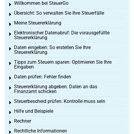
Willkommen bei SteuerGo
Toggle menu
Übersicht: So verwalten Sie Ihre Steuerfälle
Toggle menu
Meine Steuererklärung
Toggle menu
Elektronischer Datenabruf: Die vorausgefüllte
Toggle menu
Steuererklärung
Daten eingeben: So erstellen Sie Ihre
Toggle menu
Steuererklärung
Tipps zum Steuern sparen: Optimieren Sie Ihre
Toggle menu
Eingaben
Daten prüfen: Fehler finden
Toggle menu
Steuererklärung abgeben: Daten an das
Toggle menu
Finanzamt schicken
Steuerbescheid prüfen: Kontrolle muss sein
Toggle menu
Hilfe und Beispiele
Toggle menu
Rechner
Toggle menu
Rechtliche Informationen
Toggle menu