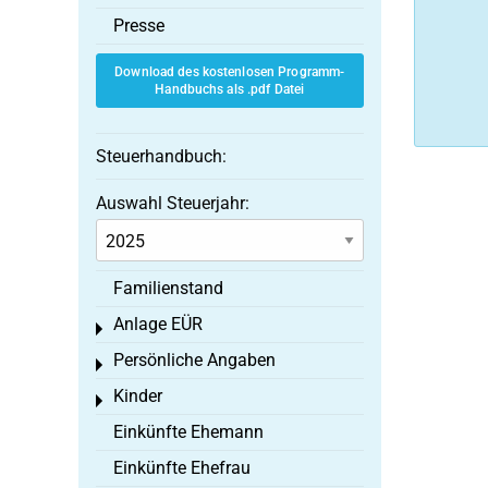
Presse
Download des kostenlosen Programm-
Handbuchs als .pdf Datei
Steuerhandbuch:
Auswahl Steuerjahr:
Familienstand
Anlage EÜR
Toggle menu
Persönliche Angaben
Toggle menu
Kinder
Toggle menu
Einkünfte Ehemann
Einkünfte Ehefrau