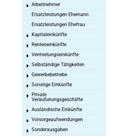
Arbeitnehmer
Toggle menu
Ersatzleistungen Ehemann
Ersatzleistungen Ehefrau
Kapitaleinkünfte
Toggle menu
Renteneinkünfte
Toggle menu
Vermietungseinkünfte
Toggle menu
Selbständige Tätigkeiten
Toggle menu
Gewerbebetriebe
Toggle menu
Sonstige Einkünfte
Toggle menu
Private
Toggle menu
Veräußerungsgeschäfte
Ausländische Einkünfte
Toggle menu
Vorsorgeaufwendungen
Toggle menu
Sonderausgaben
Toggle menu