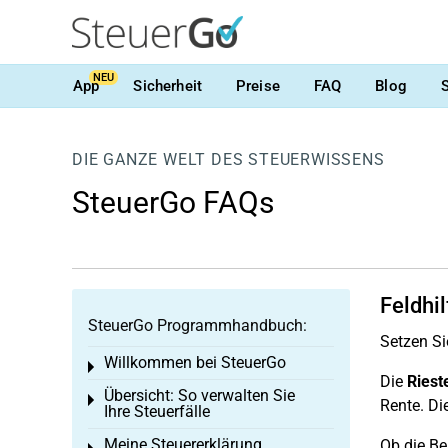
NEU
App
Sicherheit
Preise
FAQ
Blog
DIE GANZE WELT DES STEUERWISSENS
SteuerGo FAQs
Feldhi
SteuerGo Programmhandbuch:
Setzen Si
Willkommen bei SteuerGo
Toggle menu
Die
Riest
Übersicht: So verwalten Sie
Toggle menu
Rente. Di
Ihre Steuerfälle
Meine Steuererklärung
Ob die Be