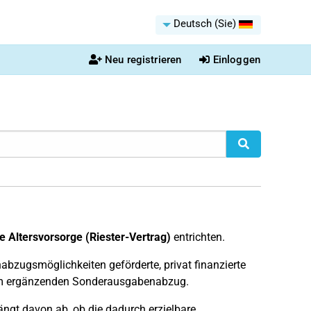
Deutsch (Sie)
Neu registrieren
Einloggen
te Altersvorsorge (Riester-Vertrag)
entrichten.
zugsmöglichkeiten geförderte, privat finanzierte
inem ergänzenden Sonderausgabenabzug.
ängt davon ab, ob die dadurch erzielbare