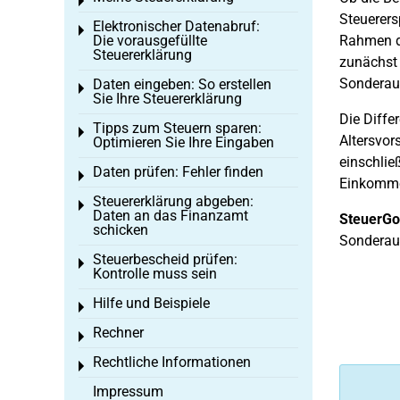
Toggle menu
Steuerers
Elektronischer Datenabruf:
Toggle menu
Die vorausgefüllte
Rahmen d
Steuererklärung
zunächst 
Sonderau
Daten eingeben: So erstellen
Toggle menu
Sie Ihre Steuererklärung
Die Diffe
Tipps zum Steuern sparen:
Toggle menu
Altersvor
Optimieren Sie Ihre Eingaben
einschlie
Daten prüfen: Fehler finden
Toggle menu
Einkomme
Steuererklärung abgeben:
Toggle menu
Daten an das Finanzamt
SteuerGo
schicken
Sonderaus
Steuerbescheid prüfen:
Toggle menu
Kontrolle muss sein
Hilfe und Beispiele
Toggle menu
Rechner
Toggle menu
Rechtliche Informationen
Toggle menu
Impressum