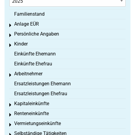
Familienstand
Anlage EÜR
Toggle menu
Persönliche Angaben
Toggle menu
Kinder
Toggle menu
Einkünfte Ehemann
Einkünfte Ehefrau
Arbeitnehmer
Toggle menu
Ersatzleistungen Ehemann
Ersatzleistungen Ehefrau
Kapitaleinkünfte
Toggle menu
Renteneinkünfte
Toggle menu
Vermietungseinkünfte
Toggle menu
Selbständige Tätigkeiten