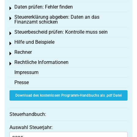
Daten prüfen: Fehler finden
Toggle menu
Steuererklärung abgeben: Daten an das
Toggle menu
Finanzamt schicken
Steuerbescheid prüfen: Kontrolle muss sein
Toggle menu
Hilfe und Beispiele
Toggle menu
Rechner
Toggle menu
Rechtliche Informationen
Toggle menu
Impressum
Presse
Download des kostenlosen Programm-Handbuchs als .pdf Datei
Steuerhandbuch:
Auswahl Steuerjahr: