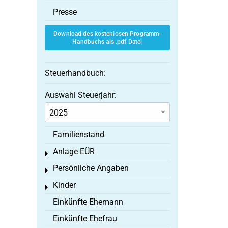
Presse
Download des kostenlosen Programm-
Handbuchs als .pdf Datei
Steuerhandbuch:
Auswahl Steuerjahr:
Familienstand
Anlage EÜR
Toggle menu
Persönliche Angaben
Toggle menu
Kinder
Toggle menu
Einkünfte Ehemann
Einkünfte Ehefrau