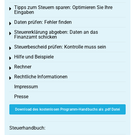
Tipps zum Steuern sparen: Optimieren Sie Ihre
Toggle menu
Eingaben
Daten prüfen: Fehler finden
Toggle menu
Steuererklärung abgeben: Daten an das
Toggle menu
Finanzamt schicken
Steuerbescheid prüfen: Kontrolle muss sein
Toggle menu
Hilfe und Beispiele
Toggle menu
Rechner
Toggle menu
Rechtliche Informationen
Toggle menu
Impressum
Presse
Download des kostenlosen Programm-Handbuchs als .pdf Datei
Steuerhandbuch: