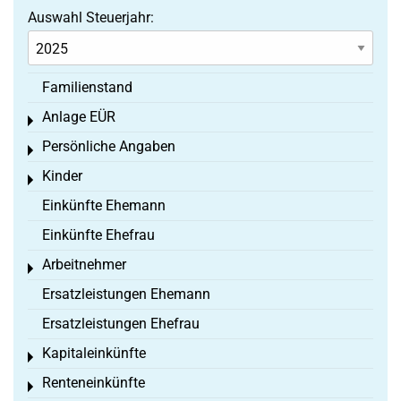
Auswahl Steuerjahr:
Familienstand
Anlage EÜR
Toggle menu
Persönliche Angaben
Toggle menu
Kinder
Toggle menu
Einkünfte Ehemann
Einkünfte Ehefrau
Arbeitnehmer
Toggle menu
Ersatzleistungen Ehemann
Ersatzleistungen Ehefrau
Kapitaleinkünfte
Toggle menu
Renteneinkünfte
Toggle menu