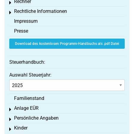
Rechner
Toggle menu
Rechtliche Informationen
Toggle menu
Impressum
Presse
Download des kostenlosen Programm-Handbuchs als .pdf Datei
Steuerhandbuch:
Auswahl Steuerjahr:
Familienstand
Anlage EÜR
Toggle menu
Persönliche Angaben
Toggle menu
Kinder
Toggle menu