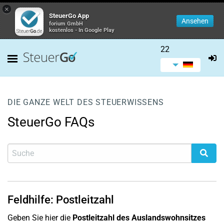
×
SteuerGo App
Ansehen
forium GmbH
kostenlos - In Google Play
22
DIE GANZE WELT DES STEUERWISSENS
SteuerGo FAQs
Feldhilfe: Postleitzahl
Geben Sie hier die
Postleitzahl des Auslandswohnsitzes