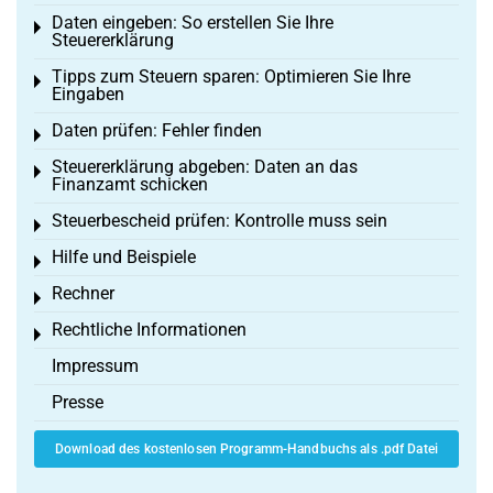
Daten eingeben: So erstellen Sie Ihre
Toggle menu
Steuererklärung
Tipps zum Steuern sparen: Optimieren Sie Ihre
Toggle menu
Eingaben
Daten prüfen: Fehler finden
Toggle menu
Steuererklärung abgeben: Daten an das
Toggle menu
Finanzamt schicken
Steuerbescheid prüfen: Kontrolle muss sein
Toggle menu
Hilfe und Beispiele
Toggle menu
Rechner
Toggle menu
Rechtliche Informationen
Toggle menu
Impressum
Presse
Download des kostenlosen Programm-Handbuchs als .pdf Datei