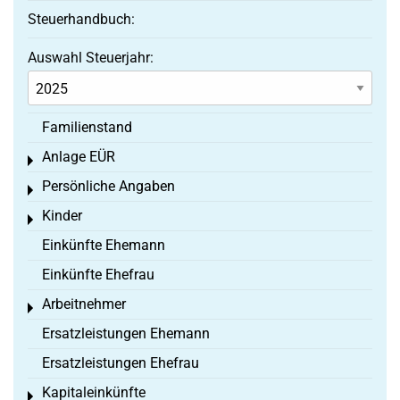
Steuerhandbuch:
Auswahl Steuerjahr:
Familienstand
Anlage EÜR
Toggle menu
Persönliche Angaben
Toggle menu
Kinder
Toggle menu
Einkünfte Ehemann
Einkünfte Ehefrau
Arbeitnehmer
Toggle menu
Ersatzleistungen Ehemann
Ersatzleistungen Ehefrau
Kapitaleinkünfte
Toggle menu