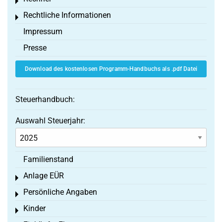
Toggle menu
Rechtliche Informationen
Toggle menu
Impressum
Presse
Download des kostenlosen Programm-Handbuchs als .pdf Datei
Steuerhandbuch:
Auswahl Steuerjahr:
Familienstand
Anlage EÜR
Toggle menu
Persönliche Angaben
Toggle menu
Kinder
Toggle menu