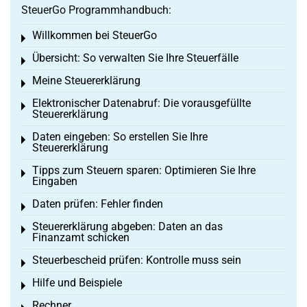
SteuerGo Programmhandbuch:
Willkommen bei SteuerGo
Toggle menu
Übersicht: So verwalten Sie Ihre Steuerfälle
Toggle menu
Meine Steuererklärung
Toggle menu
Elektronischer Datenabruf: Die vorausgefüllte
Toggle menu
Steuererklärung
Daten eingeben: So erstellen Sie Ihre
Toggle menu
Steuererklärung
Tipps zum Steuern sparen: Optimieren Sie Ihre
Toggle menu
Eingaben
Daten prüfen: Fehler finden
Toggle menu
Steuererklärung abgeben: Daten an das
Toggle menu
Finanzamt schicken
Steuerbescheid prüfen: Kontrolle muss sein
Toggle menu
Hilfe und Beispiele
Toggle menu
Rechner