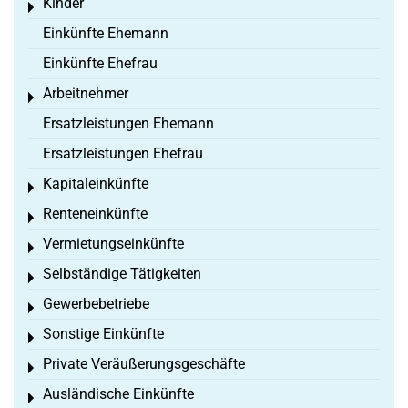
Kinder
Toggle menu
Einkünfte Ehemann
Einkünfte Ehefrau
Arbeitnehmer
Toggle menu
Ersatzleistungen Ehemann
Ersatzleistungen Ehefrau
Kapitaleinkünfte
Toggle menu
Renteneinkünfte
Toggle menu
Vermietungseinkünfte
Toggle menu
Selbständige Tätigkeiten
Toggle menu
Gewerbebetriebe
Toggle menu
Sonstige Einkünfte
Toggle menu
Private Veräußerungsgeschäfte
Toggle menu
Ausländische Einkünfte
Toggle menu