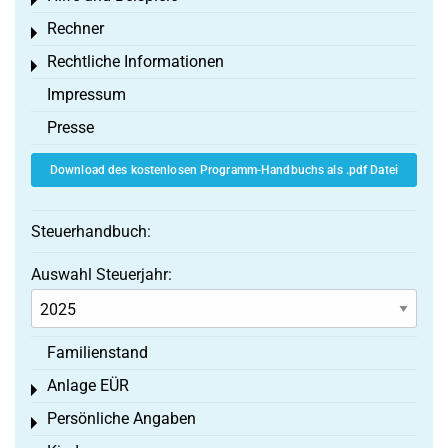
Toggle menu
Rechner
Toggle menu
Rechtliche Informationen
Toggle menu
Impressum
Presse
Download des kostenlosen Programm-Handbuchs als .pdf Datei
Steuerhandbuch:
Auswahl Steuerjahr:
Familienstand
Anlage EÜR
Toggle menu
Persönliche Angaben
Toggle menu