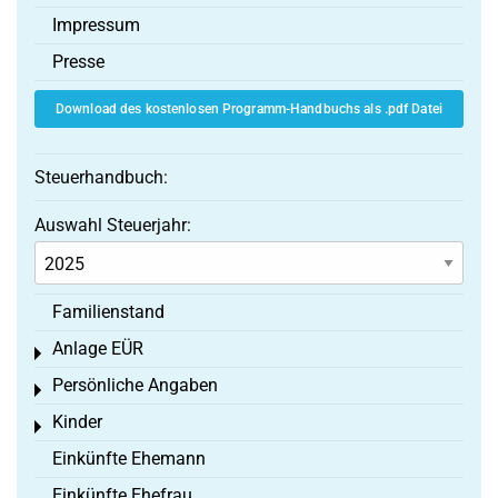
Impressum
Presse
Download des kostenlosen Programm-Handbuchs als .pdf Datei
Steuerhandbuch:
Auswahl Steuerjahr:
Familienstand
Anlage EÜR
Toggle menu
Persönliche Angaben
Toggle menu
Kinder
Toggle menu
Einkünfte Ehemann
Einkünfte Ehefrau