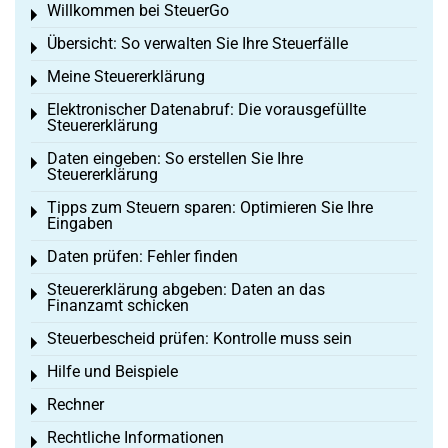
Willkommen bei SteuerGo
Toggle menu
Übersicht: So verwalten Sie Ihre Steuerfälle
Toggle menu
Meine Steuererklärung
Toggle menu
Elektronischer Datenabruf: Die vorausgefüllte
Toggle menu
Steuererklärung
Daten eingeben: So erstellen Sie Ihre
Toggle menu
Steuererklärung
Tipps zum Steuern sparen: Optimieren Sie Ihre
Toggle menu
Eingaben
Daten prüfen: Fehler finden
Toggle menu
Steuererklärung abgeben: Daten an das
Toggle menu
Finanzamt schicken
Steuerbescheid prüfen: Kontrolle muss sein
Toggle menu
Hilfe und Beispiele
Toggle menu
Rechner
Toggle menu
Rechtliche Informationen
Toggle menu