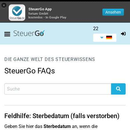
×
SteuerGo App
Ansehen
forium GmbH
kostenlos - In Google Play
22
DIE GANZE WELT DES STEUERWISSENS
SteuerGo FAQs
Feldhilfe: Sterbedatum (falls verstorben)
Geben Sie hier das
Sterbedatum
an, wenn die