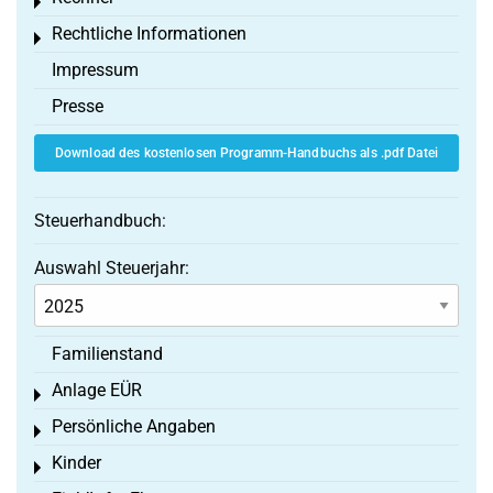
Toggle menu
Rechtliche Informationen
Toggle menu
Impressum
Presse
Download des kostenlosen Programm-Handbuchs als .pdf Datei
Steuerhandbuch:
Auswahl Steuerjahr:
Familienstand
Anlage EÜR
Toggle menu
Persönliche Angaben
Toggle menu
Kinder
Toggle menu