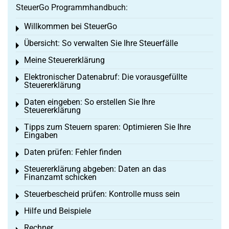
SteuerGo Programmhandbuch:
Willkommen bei SteuerGo
Toggle menu
Übersicht: So verwalten Sie Ihre Steuerfälle
Toggle menu
Meine Steuererklärung
Toggle menu
Elektronischer Datenabruf: Die vorausgefüllte
Toggle menu
Steuererklärung
Daten eingeben: So erstellen Sie Ihre
Toggle menu
Steuererklärung
Tipps zum Steuern sparen: Optimieren Sie Ihre
Toggle menu
Eingaben
Daten prüfen: Fehler finden
Toggle menu
Steuererklärung abgeben: Daten an das
Toggle menu
Finanzamt schicken
Steuerbescheid prüfen: Kontrolle muss sein
Toggle menu
Hilfe und Beispiele
Toggle menu
Rechner