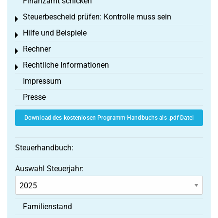
Finanzamt schicken
Steuerbescheid prüfen: Kontrolle muss sein
Toggle menu
Hilfe und Beispiele
Toggle menu
Rechner
Toggle menu
Rechtliche Informationen
Toggle menu
Impressum
Presse
Download des kostenlosen Programm-Handbuchs als .pdf Datei
Steuerhandbuch:
Auswahl Steuerjahr:
Familienstand