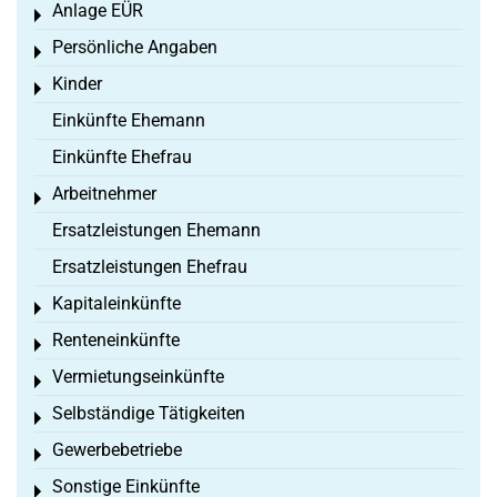
Anlage EÜR
Toggle menu
Persönliche Angaben
Toggle menu
Kinder
Toggle menu
Einkünfte Ehemann
Einkünfte Ehefrau
Arbeitnehmer
Toggle menu
Ersatzleistungen Ehemann
Ersatzleistungen Ehefrau
Kapitaleinkünfte
Toggle menu
Renteneinkünfte
Toggle menu
Vermietungseinkünfte
Toggle menu
Selbständige Tätigkeiten
Toggle menu
Gewerbebetriebe
Toggle menu
Sonstige Einkünfte
Toggle menu