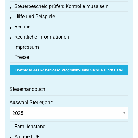
Steuerbescheid prüfen: Kontrolle muss sein
Toggle menu
Hilfe und Beispiele
Toggle menu
Rechner
Toggle menu
Rechtliche Informationen
Toggle menu
Impressum
Presse
Download des kostenlosen Programm-Handbuchs als .pdf Datei
Steuerhandbuch:
Auswahl Steuerjahr:
Familienstand
Anlage EÜR