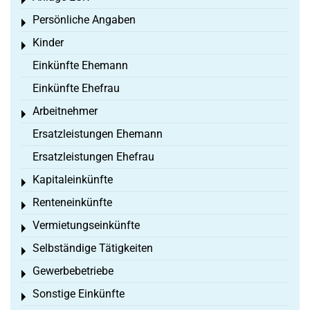
Toggle menu
Persönliche Angaben
Toggle menu
Kinder
Toggle menu
Einkünfte Ehemann
Einkünfte Ehefrau
Arbeitnehmer
Toggle menu
Ersatzleistungen Ehemann
Ersatzleistungen Ehefrau
Kapitaleinkünfte
Toggle menu
Renteneinkünfte
Toggle menu
Vermietungseinkünfte
Toggle menu
Selbständige Tätigkeiten
Toggle menu
Gewerbebetriebe
Toggle menu
Sonstige Einkünfte
Toggle menu