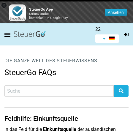
×
SteuerGo App
Ansehen
forium GmbH
kostenlos - In Google Play
22
DIE GANZE WELT DES STEUERWISSENS
SteuerGo FAQs
Feldhilfe: Einkunftsquelle
In das Feld für die
Einkunftsquelle
der ausländischen