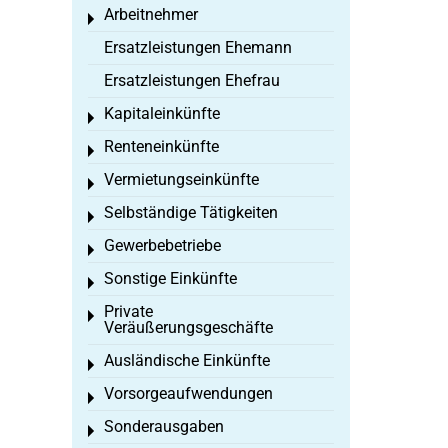
Arbeitnehmer
Toggle menu
Ersatzleistungen Ehemann
Ersatzleistungen Ehefrau
Kapitaleinkünfte
Toggle menu
Renteneinkünfte
Toggle menu
Vermietungseinkünfte
Toggle menu
Selbständige Tätigkeiten
Toggle menu
Gewerbebetriebe
Toggle menu
Sonstige Einkünfte
Toggle menu
Private
Toggle menu
Veräußerungsgeschäfte
Ausländische Einkünfte
Toggle menu
Vorsorgeaufwendungen
Toggle menu
Sonderausgaben
Toggle menu