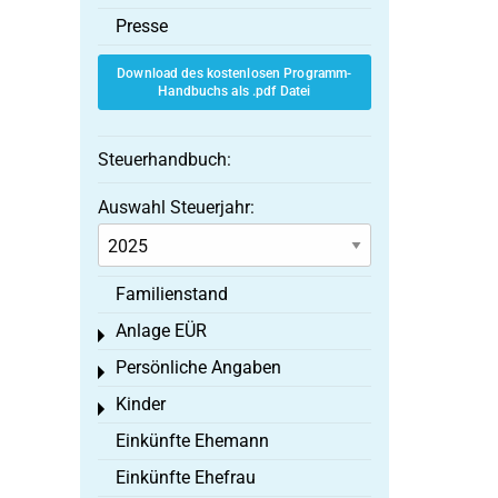
Presse
Download des kostenlosen Programm-
Handbuchs als .pdf Datei
Steuerhandbuch:
Auswahl Steuerjahr:
Familienstand
Anlage EÜR
Toggle menu
Persönliche Angaben
Toggle menu
Kinder
Toggle menu
Einkünfte Ehemann
Einkünfte Ehefrau