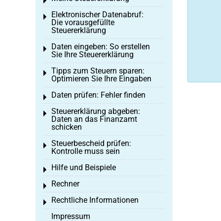
Toggle menu
Elektronischer Datenabruf:
Toggle menu
Die vorausgefüllte
Steuererklärung
Daten eingeben: So erstellen
Toggle menu
Sie Ihre Steuererklärung
Tipps zum Steuern sparen:
Toggle menu
Optimieren Sie Ihre Eingaben
Daten prüfen: Fehler finden
Toggle menu
Steuererklärung abgeben:
Toggle menu
Daten an das Finanzamt
schicken
Steuerbescheid prüfen:
Toggle menu
Kontrolle muss sein
Hilfe und Beispiele
Toggle menu
Rechner
Toggle menu
Rechtliche Informationen
Toggle menu
Impressum