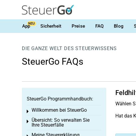
NEU
App
Sicherheit
Preise
FAQ
Blog
DIE GANZE WELT DES STEUERWISSENS
SteuerGo FAQs
Feldhi
SteuerGo Programmhandbuch:
Wählen Si
Willkommen bei SteuerGo
Toggle menu
Hat das K
Übersicht: So verwalten Sie
Toggle menu
Ihre Steuerfälle
Meine Steuererklärung