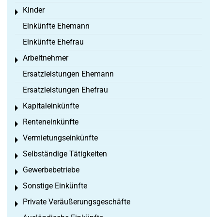
Kinder
Toggle menu
Einkünfte Ehemann
Einkünfte Ehefrau
Arbeitnehmer
Toggle menu
Ersatzleistungen Ehemann
Ersatzleistungen Ehefrau
Kapitaleinkünfte
Toggle menu
Renteneinkünfte
Toggle menu
Vermietungseinkünfte
Toggle menu
Selbständige Tätigkeiten
Toggle menu
Gewerbebetriebe
Toggle menu
Sonstige Einkünfte
Toggle menu
Private Veräußerungsgeschäfte
Toggle menu