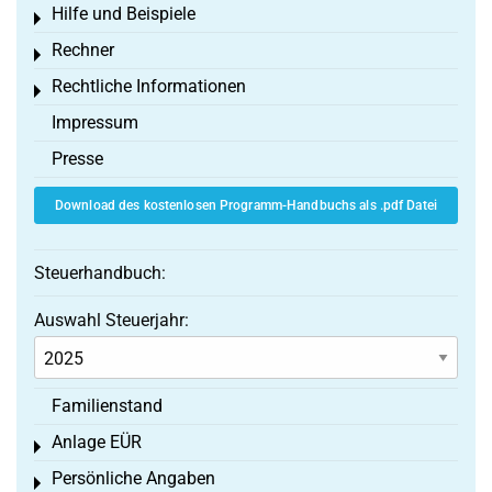
Hilfe und Beispiele
Toggle menu
Rechner
Toggle menu
Rechtliche Informationen
Toggle menu
Impressum
Presse
Download des kostenlosen Programm-Handbuchs als .pdf Datei
Steuerhandbuch:
Auswahl Steuerjahr:
Familienstand
Anlage EÜR
Toggle menu
Persönliche Angaben
Toggle menu