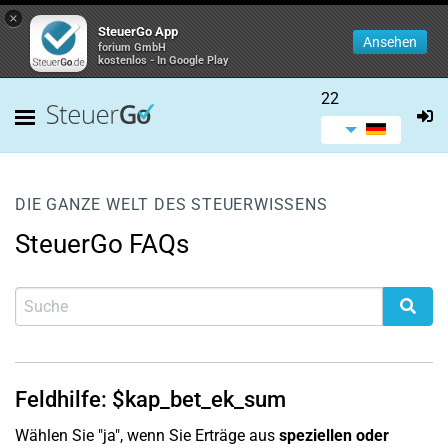
×
SteuerGo App
Ansehen
forium GmbH
kostenlos - In Google Play
22
DIE GANZE WELT DES STEUERWISSENS
SteuerGo FAQs
Feldhilfe: $kap_bet_ek_sum
Wählen Sie "ja", wenn Sie Erträge aus
speziellen oder