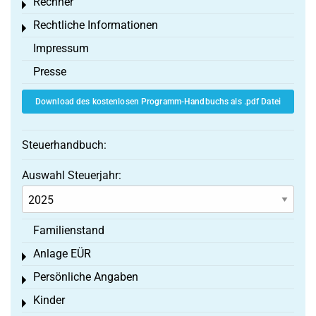
Rechner
Toggle menu
Rechtliche Informationen
Toggle menu
Impressum
Presse
Download des kostenlosen Programm-Handbuchs als .pdf Datei
Steuerhandbuch:
Auswahl Steuerjahr:
Familienstand
Anlage EÜR
Toggle menu
Persönliche Angaben
Toggle menu
Kinder
Toggle menu