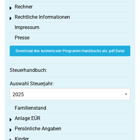
Rechner
Toggle menu
Rechtliche Informationen
Toggle menu
Impressum
Presse
Download des kostenlosen Programm-Handbuchs als .pdf Datei
Steuerhandbuch:
Auswahl Steuerjahr:
Familienstand
Anlage EÜR
Toggle menu
Persönliche Angaben
Toggle menu
Kinder