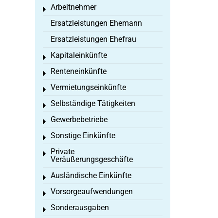
Arbeitnehmer
Toggle menu
Ersatzleistungen Ehemann
Ersatzleistungen Ehefrau
Kapitaleinkünfte
Toggle menu
Renteneinkünfte
Toggle menu
Vermietungseinkünfte
Toggle menu
Selbständige Tätigkeiten
Toggle menu
Gewerbebetriebe
Toggle menu
Sonstige Einkünfte
Toggle menu
Private
Toggle menu
Veräußerungsgeschäfte
Ausländische Einkünfte
Toggle menu
Vorsorgeaufwendungen
Toggle menu
Sonderausgaben
Toggle menu