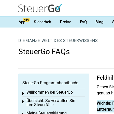
NEU
App
Sicherheit
Preise
FAQ
Blog
DIE GANZE WELT DES STEUERWISSENS
SteuerGo FAQs
Feldhi
SteuerGo Programmhandbuch:
Geben Sie
Willkommen bei SteuerGo
genutzt h
Toggle menu
Übersicht: So verwalten Sie
Toggle menu
Wichtig
: 
Ihre Steuerfälle
Entfernu
Meine Steuererklärung