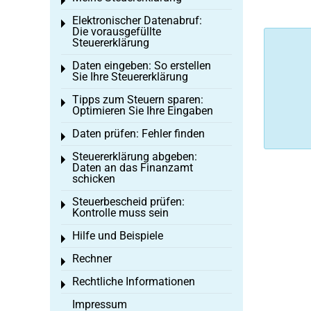
Toggle menu
Elektronischer Datenabruf:
Toggle menu
Die vorausgefüllte
Steuererklärung
Daten eingeben: So erstellen
Toggle menu
Sie Ihre Steuererklärung
Tipps zum Steuern sparen:
Toggle menu
Optimieren Sie Ihre Eingaben
Daten prüfen: Fehler finden
Toggle menu
Steuererklärung abgeben:
Toggle menu
Daten an das Finanzamt
schicken
Steuerbescheid prüfen:
Toggle menu
Kontrolle muss sein
Hilfe und Beispiele
Toggle menu
Rechner
Toggle menu
Rechtliche Informationen
Toggle menu
Impressum