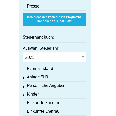
Presse
Download des kostenlosen Programm-
Handbuchs als .pdf Datei
Steuerhandbuch:
Auswahl Steuerjahr:
Familienstand
Anlage EÜR
Toggle menu
Persönliche Angaben
Toggle menu
Kinder
Toggle menu
Einkünfte Ehemann
Einkünfte Ehefrau