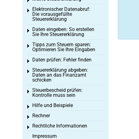
Toggle menu
Elektronischer Datenabruf:
Toggle menu
Die vorausgefüllte
Steuererklärung
Daten eingeben: So erstellen
Toggle menu
Sie Ihre Steuererklärung
Tipps zum Steuern sparen:
Toggle menu
Optimieren Sie Ihre Eingaben
Daten prüfen: Fehler finden
Toggle menu
Steuererklärung abgeben:
Toggle menu
Daten an das Finanzamt
schicken
Steuerbescheid prüfen:
Toggle menu
Kontrolle muss sein
Hilfe und Beispiele
Toggle menu
Rechner
Toggle menu
Rechtliche Informationen
Toggle menu
Impressum