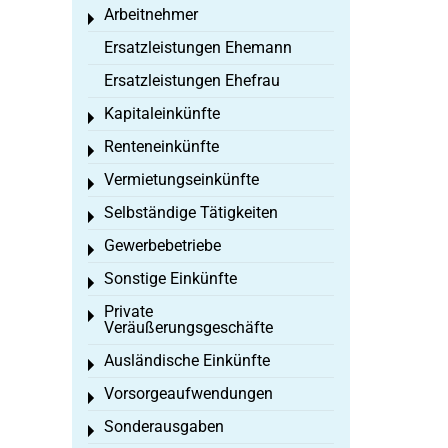
Arbeitnehmer
Toggle menu
Ersatzleistungen Ehemann
Ersatzleistungen Ehefrau
Kapitaleinkünfte
Toggle menu
Renteneinkünfte
Toggle menu
Vermietungseinkünfte
Toggle menu
Selbständige Tätigkeiten
Toggle menu
Gewerbebetriebe
Toggle menu
Sonstige Einkünfte
Toggle menu
Private
Toggle menu
Veräußerungsgeschäfte
Ausländische Einkünfte
Toggle menu
Vorsorgeaufwendungen
Toggle menu
Sonderausgaben
Toggle menu