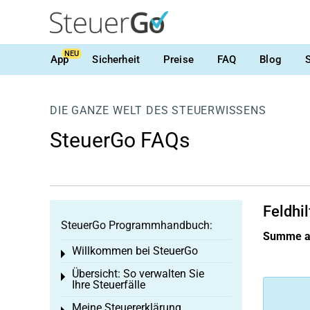
NEU
App
Sicherheit
Preise
FAQ
Blog
DIE GANZE WELT DES STEUERWISSENS
SteuerGo FAQs
Feldhil
SteuerGo Programmhandbuch:
Summe al
Willkommen bei SteuerGo
Toggle menu
Übersicht: So verwalten Sie
Toggle menu
Ihre Steuerfälle
Meine Steuererklärung