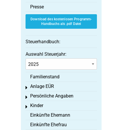
Presse
Download des kostenlosen Programm-
Handbuchs als .pdf Datei
Steuerhandbuch:
Auswahl Steuerjahr:
Familienstand
Anlage EÜR
Toggle menu
Persönliche Angaben
Toggle menu
Kinder
Toggle menu
Einkünfte Ehemann
Einkünfte Ehefrau