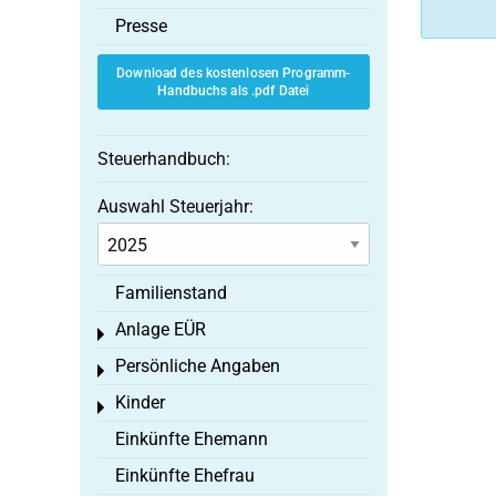
Presse
Download des kostenlosen Programm-
Handbuchs als .pdf Datei
Steuerhandbuch:
Auswahl Steuerjahr:
Familienstand
Anlage EÜR
Toggle menu
Persönliche Angaben
Toggle menu
Kinder
Toggle menu
Einkünfte Ehemann
Einkünfte Ehefrau