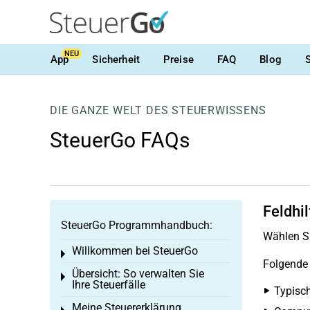
NEU
App
Sicherheit
Preise
FAQ
Blog
DIE GANZE WELT DES STEUERWISSENS
SteuerGo FAQs
Feldhil
SteuerGo Programmhandbuch:
Wählen Si
Willkommen bei SteuerGo
Toggle menu
Folgende 
Übersicht: So verwalten Sie
Toggle menu
Ihre Steuerfälle
Typisc
Meine Steuererklärung