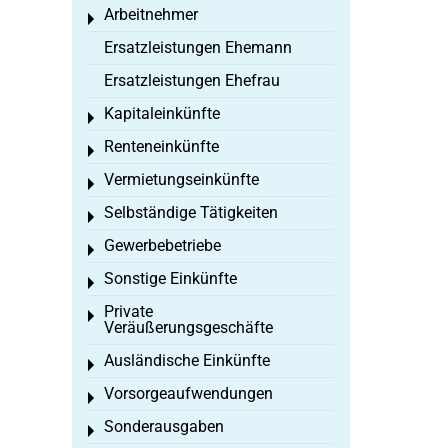
Arbeitnehmer
Toggle menu
Ersatzleistungen Ehemann
Ersatzleistungen Ehefrau
Kapitaleinkünfte
Toggle menu
Renteneinkünfte
Toggle menu
Vermietungseinkünfte
Toggle menu
Selbständige Tätigkeiten
Toggle menu
Gewerbebetriebe
Toggle menu
Sonstige Einkünfte
Toggle menu
Private
Toggle menu
Veräußerungsgeschäfte
Ausländische Einkünfte
Toggle menu
Vorsorgeaufwendungen
Toggle menu
Sonderausgaben
Toggle menu