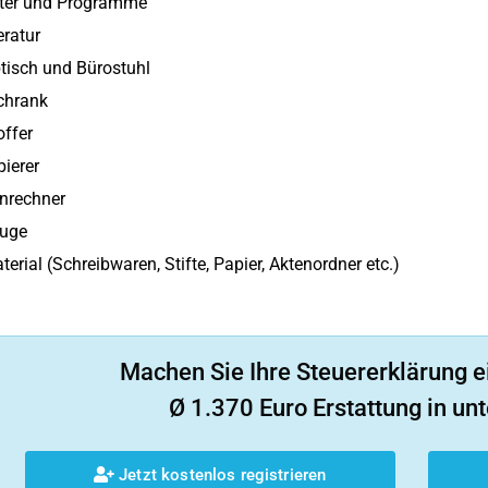
er und Programme
eratur
tisch und Bürostuhl
chrank
ffer
ierer
nrechner
uge
erial (Schreibwaren, Stifte, Papier, Aktenordner etc.)
Machen Sie Ihre Steuererklärung e
Ø 1.370 Euro Erstattung in unt
Jetzt kostenlos registrieren