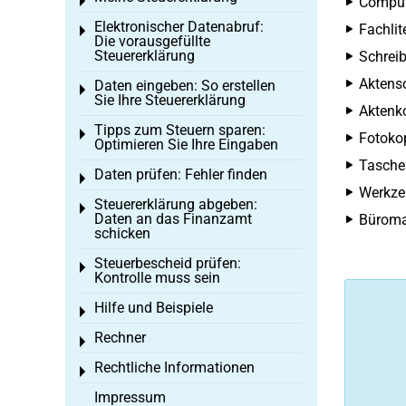
Toggle menu
Comput
Elektronischer Datenabruf:
Fachlit
Toggle menu
Die vorausgefüllte
Steuererklärung
Schreib
Aktens
Daten eingeben: So erstellen
Toggle menu
Sie Ihre Steuererklärung
Aktenko
Tipps zum Steuern sparen:
Toggle menu
Fotokop
Optimieren Sie Ihre Eingaben
Tasche
Daten prüfen: Fehler finden
Toggle menu
Werkze
Steuererklärung abgeben:
Toggle menu
Daten an das Finanzamt
Büromat
schicken
Steuerbescheid prüfen:
Toggle menu
Kontrolle muss sein
Hilfe und Beispiele
Toggle menu
Rechner
Toggle menu
Rechtliche Informationen
Toggle menu
Impressum