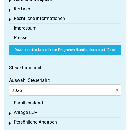
Toggle menu
Rechner
Toggle menu
Rechtliche Informationen
Toggle menu
Impressum
Presse
Download des kostenlosen Programm-Handbuchs als .pdf Datei
Steuerhandbuch:
Auswahl Steuerjahr:
Familienstand
Anlage EÜR
Toggle menu
Persönliche Angaben
Toggle menu