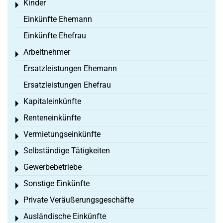
Kinder
Toggle menu
Einkünfte Ehemann
Einkünfte Ehefrau
Arbeitnehmer
Toggle menu
Ersatzleistungen Ehemann
Ersatzleistungen Ehefrau
Kapitaleinkünfte
Toggle menu
Renteneinkünfte
Toggle menu
Vermietungseinkünfte
Toggle menu
Selbständige Tätigkeiten
Toggle menu
Gewerbebetriebe
Toggle menu
Sonstige Einkünfte
Toggle menu
Private Veräußerungsgeschäfte
Toggle menu
Ausländische Einkünfte
Toggle menu