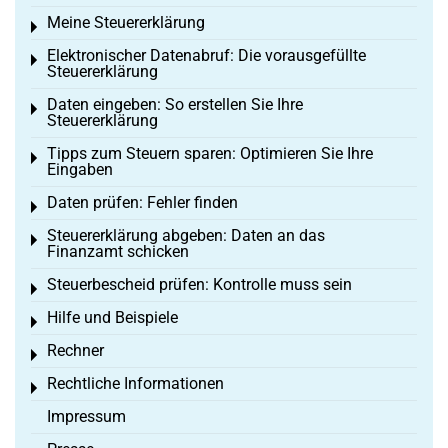
Meine Steuererklärung
Toggle menu
Elektronischer Datenabruf: Die vorausgefüllte
Toggle menu
Steuererklärung
Daten eingeben: So erstellen Sie Ihre
Toggle menu
Steuererklärung
Tipps zum Steuern sparen: Optimieren Sie Ihre
Toggle menu
Eingaben
Daten prüfen: Fehler finden
Toggle menu
Steuererklärung abgeben: Daten an das
Toggle menu
Finanzamt schicken
Steuerbescheid prüfen: Kontrolle muss sein
Toggle menu
Hilfe und Beispiele
Toggle menu
Rechner
Toggle menu
Rechtliche Informationen
Toggle menu
Impressum