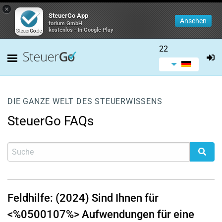
×
SteuerGo App
Ansehen
forium GmbH
kostenlos - In Google Play
22
DIE GANZE WELT DES STEUERWISSENS
SteuerGo FAQs
Feldhilfe: (2024) Sind Ihnen für
<%0500107%> Aufwendungen für eine