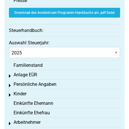
Presse
Download des kostenlosen Programm-Handbuchs als .pdf Datei
Steuerhandbuch:
Auswahl Steuerjahr:
Familienstand
Anlage EÜR
Toggle menu
Persönliche Angaben
Toggle menu
Kinder
Toggle menu
Einkünfte Ehemann
Einkünfte Ehefrau
Arbeitnehmer
Toggle menu