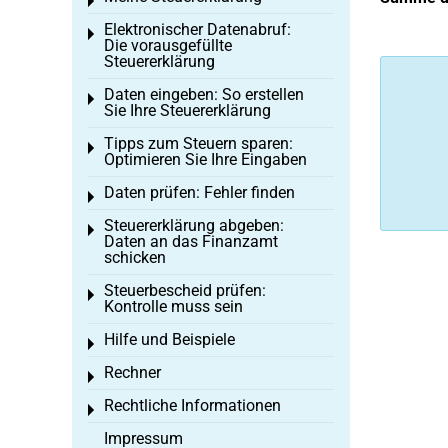
Toggle menu
Elektronischer Datenabruf:
Toggle menu
Die vorausgefüllte
Steuererklärung
Daten eingeben: So erstellen
Toggle menu
Sie Ihre Steuererklärung
Tipps zum Steuern sparen:
Toggle menu
Optimieren Sie Ihre Eingaben
Daten prüfen: Fehler finden
Toggle menu
Steuererklärung abgeben:
Toggle menu
Daten an das Finanzamt
schicken
Steuerbescheid prüfen:
Toggle menu
Kontrolle muss sein
Hilfe und Beispiele
Toggle menu
Rechner
Toggle menu
Rechtliche Informationen
Toggle menu
Impressum