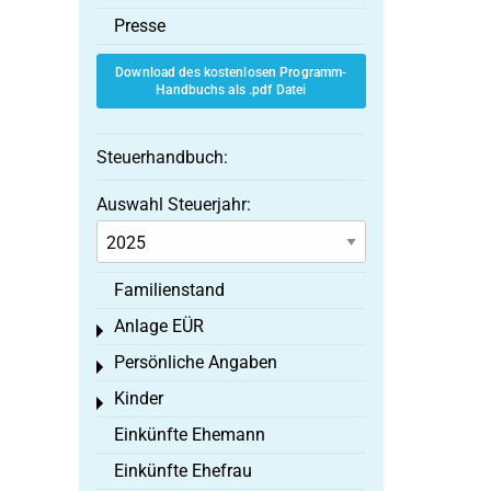
Presse
Download des kostenlosen Programm-
Handbuchs als .pdf Datei
Steuerhandbuch:
Auswahl Steuerjahr:
Familienstand
Anlage EÜR
Toggle menu
Persönliche Angaben
Toggle menu
Kinder
Toggle menu
Einkünfte Ehemann
Einkünfte Ehefrau