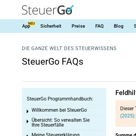
NEU
App
Sicherheit
Preise
FAQ
Blog
DIE GANZE WELT DES STEUERWISSENS
SteuerGo FAQs
Feldhi
SteuerGo Programmhandbuch:
Dieser 
Willkommen bei SteuerGo
Toggle menu
(2025)
Übersicht: So verwalten Sie
Toggle menu
Ihre Steuerfälle
Meine Steuererklärung
Summe de