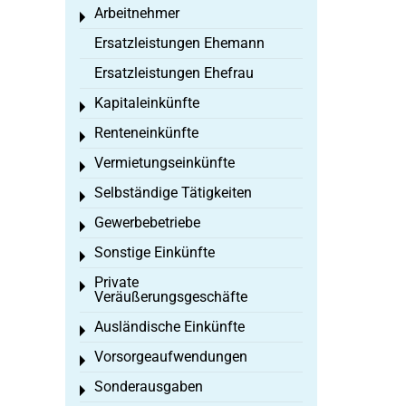
Arbeitnehmer
Toggle menu
Ersatzleistungen Ehemann
Ersatzleistungen Ehefrau
Kapitaleinkünfte
Toggle menu
Renteneinkünfte
Toggle menu
Vermietungseinkünfte
Toggle menu
Selbständige Tätigkeiten
Toggle menu
Gewerbebetriebe
Toggle menu
Sonstige Einkünfte
Toggle menu
Private
Toggle menu
Veräußerungsgeschäfte
Ausländische Einkünfte
Toggle menu
Vorsorgeaufwendungen
Toggle menu
Sonderausgaben
Toggle menu