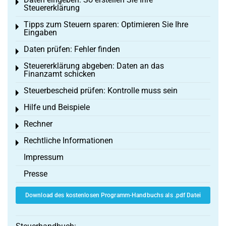
Toggle menu
Steuererklärung
Tipps zum Steuern sparen: Optimieren Sie Ihre
Toggle menu
Eingaben
Daten prüfen: Fehler finden
Toggle menu
Steuererklärung abgeben: Daten an das
Toggle menu
Finanzamt schicken
Steuerbescheid prüfen: Kontrolle muss sein
Toggle menu
Hilfe und Beispiele
Toggle menu
Rechner
Toggle menu
Rechtliche Informationen
Toggle menu
Impressum
Presse
Download des kostenlosen Programm-Handbuchs als .pdf Datei