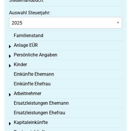
Steuerhandbuch:
Auswahl Steuerjahr:
Familienstand
Anlage EÜR
Toggle menu
Persönliche Angaben
Toggle menu
Kinder
Toggle menu
Einkünfte Ehemann
Einkünfte Ehefrau
Arbeitnehmer
Toggle menu
Ersatzleistungen Ehemann
Ersatzleistungen Ehefrau
Kapitaleinkünfte
Toggle menu