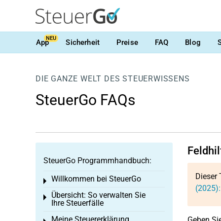
NEU
App
Sicherheit
Preise
FAQ
Blog
DIE GANZE WELT DES STEUERWISSENS
SteuerGo FAQs
Feldhil
SteuerGo Programmhandbuch:
Dieser 
Willkommen bei SteuerGo
Toggle menu
(2025):
Übersicht: So verwalten Sie
Toggle menu
Ihre Steuerfälle
Meine Steuererklärung
Geben Sie