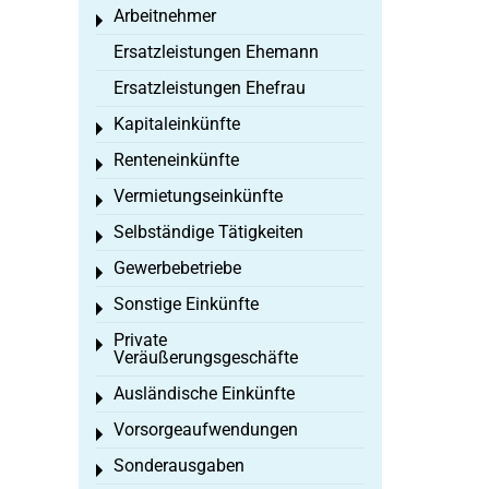
Arbeitnehmer
Toggle menu
Ersatzleistungen Ehemann
Ersatzleistungen Ehefrau
Kapitaleinkünfte
Toggle menu
Renteneinkünfte
Toggle menu
Vermietungseinkünfte
Toggle menu
Selbständige Tätigkeiten
Toggle menu
Gewerbebetriebe
Toggle menu
Sonstige Einkünfte
Toggle menu
Private
Toggle menu
Veräußerungsgeschäfte
Ausländische Einkünfte
Toggle menu
Vorsorgeaufwendungen
Toggle menu
Sonderausgaben
Toggle menu