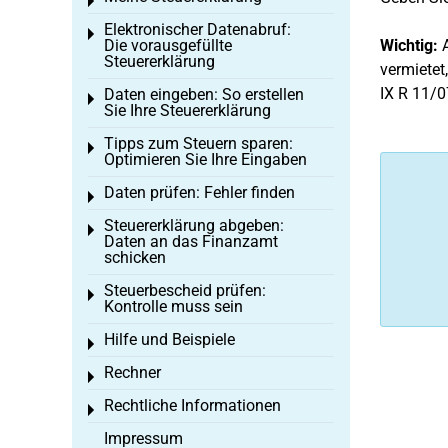
Toggle menu
Elektronischer Datenabruf:
Toggle menu
Die vorausgefüllte
Wichtig:
A
Steuererklärung
vermietet
IX R 11/0
Daten eingeben: So erstellen
Toggle menu
Sie Ihre Steuererklärung
Tipps zum Steuern sparen:
Toggle menu
Optimieren Sie Ihre Eingaben
Daten prüfen: Fehler finden
Toggle menu
Steuererklärung abgeben:
Toggle menu
Daten an das Finanzamt
schicken
Steuerbescheid prüfen:
Toggle menu
Kontrolle muss sein
Hilfe und Beispiele
Toggle menu
Rechner
Toggle menu
Rechtliche Informationen
Toggle menu
Impressum