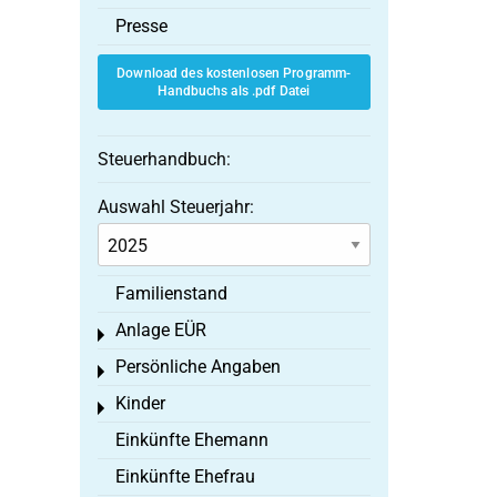
Presse
Download des kostenlosen Programm-
Handbuchs als .pdf Datei
Steuerhandbuch:
Auswahl Steuerjahr:
Familienstand
Anlage EÜR
Toggle menu
Persönliche Angaben
Toggle menu
Kinder
Toggle menu
Einkünfte Ehemann
Einkünfte Ehefrau