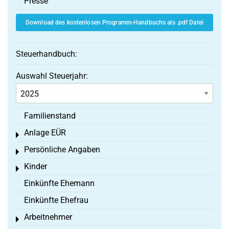
Presse
Download des kostenlosen Programm-Handbuchs als .pdf Datei
Steuerhandbuch:
Auswahl Steuerjahr:
Familienstand
Anlage EÜR
Toggle menu
Persönliche Angaben
Toggle menu
Kinder
Toggle menu
Einkünfte Ehemann
Einkünfte Ehefrau
Arbeitnehmer
Toggle menu