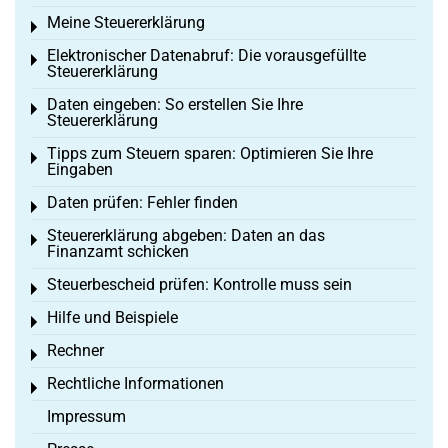
Meine Steuererklärung
Toggle menu
Elektronischer Datenabruf: Die vorausgefüllte
Toggle menu
Steuererklärung
Daten eingeben: So erstellen Sie Ihre
Toggle menu
Steuererklärung
Tipps zum Steuern sparen: Optimieren Sie Ihre
Toggle menu
Eingaben
Daten prüfen: Fehler finden
Toggle menu
Steuererklärung abgeben: Daten an das
Toggle menu
Finanzamt schicken
Steuerbescheid prüfen: Kontrolle muss sein
Toggle menu
Hilfe und Beispiele
Toggle menu
Rechner
Toggle menu
Rechtliche Informationen
Toggle menu
Impressum