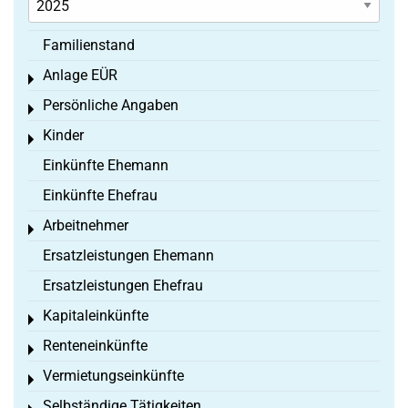
Familienstand
Anlage EÜR
Toggle menu
Persönliche Angaben
Toggle menu
Kinder
Toggle menu
Einkünfte Ehemann
Einkünfte Ehefrau
Arbeitnehmer
Toggle menu
Ersatzleistungen Ehemann
Ersatzleistungen Ehefrau
Kapitaleinkünfte
Toggle menu
Renteneinkünfte
Toggle menu
Vermietungseinkünfte
Toggle menu
Selbständige Tätigkeiten