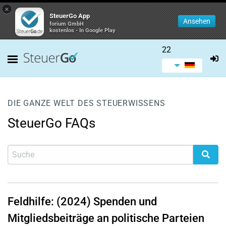
×
SteuerGo App
Ansehen
forium GmbH
kostenlos - In Google Play
22
DIE GANZE WELT DES STEUERWISSENS
SteuerGo FAQs
Feldhilfe: (2024) Spenden und
Mitgliedsbeiträge an politische Parteien