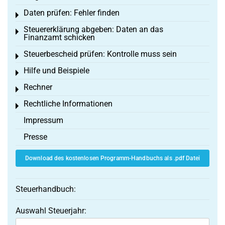
Daten prüfen: Fehler finden
Toggle menu
Steuererklärung abgeben: Daten an das
Toggle menu
Finanzamt schicken
Steuerbescheid prüfen: Kontrolle muss sein
Toggle menu
Hilfe und Beispiele
Toggle menu
Rechner
Toggle menu
Rechtliche Informationen
Toggle menu
Impressum
Presse
Download des kostenlosen Programm-Handbuchs als .pdf Datei
Steuerhandbuch:
Auswahl Steuerjahr: