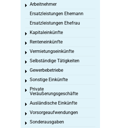
Arbeitnehmer
Toggle menu
Ersatzleistungen Ehemann
Ersatzleistungen Ehefrau
Kapitaleinkünfte
Toggle menu
Renteneinkünfte
Toggle menu
Vermietungseinkünfte
Toggle menu
Selbständige Tätigkeiten
Toggle menu
Gewerbebetriebe
Toggle menu
Sonstige Einkünfte
Toggle menu
Private
Toggle menu
Veräußerungsgeschäfte
Ausländische Einkünfte
Toggle menu
Vorsorgeaufwendungen
Toggle menu
Sonderausgaben
Toggle menu