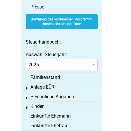
Presse
Download des kostenlosen Programm-
Handbuchs als .pdf Datei
Steuerhandbuch:
Auswahl Steuerjahr:
Familienstand
Anlage EÜR
Toggle menu
Persönliche Angaben
Toggle menu
Kinder
Toggle menu
Einkünfte Ehemann
Einkünfte Ehefrau