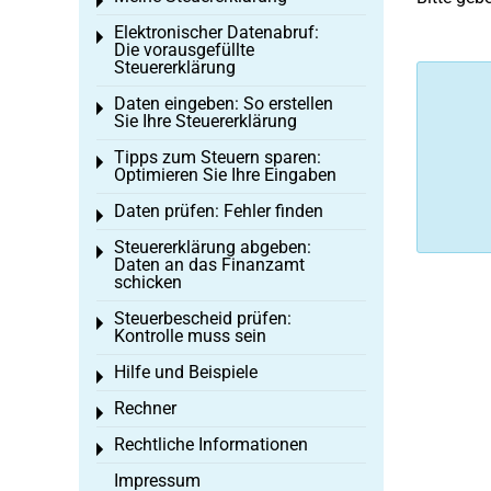
Toggle menu
Elektronischer Datenabruf:
Toggle menu
Die vorausgefüllte
Steuererklärung
Daten eingeben: So erstellen
Toggle menu
Sie Ihre Steuererklärung
Tipps zum Steuern sparen:
Toggle menu
Optimieren Sie Ihre Eingaben
Daten prüfen: Fehler finden
Toggle menu
Steuererklärung abgeben:
Toggle menu
Daten an das Finanzamt
schicken
Steuerbescheid prüfen:
Toggle menu
Kontrolle muss sein
Hilfe und Beispiele
Toggle menu
Rechner
Toggle menu
Rechtliche Informationen
Toggle menu
Impressum