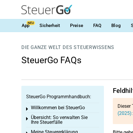
NEU
App
Sicherheit
Preise
FAQ
Blog
DIE GANZE WELT DES STEUERWISSENS
SteuerGo FAQs
Feldhi
SteuerGo Programmhandbuch:
Dieser 
Willkommen bei SteuerGo
Toggle menu
(2025):
Übersicht: So verwalten Sie
Toggle menu
Ihre Steuerfälle
Meine Steuererklärung
Bitte geb