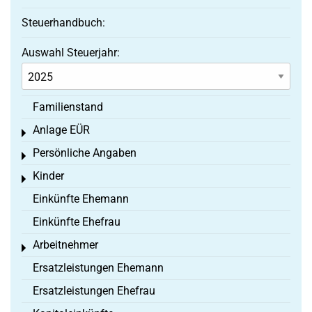
Steuerhandbuch:
Auswahl Steuerjahr:
Familienstand
Anlage EÜR
Toggle menu
Persönliche Angaben
Toggle menu
Kinder
Toggle menu
Einkünfte Ehemann
Einkünfte Ehefrau
Arbeitnehmer
Toggle menu
Ersatzleistungen Ehemann
Ersatzleistungen Ehefrau