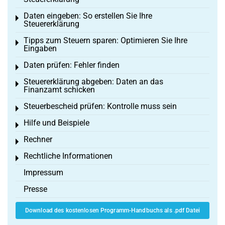
Daten eingeben: So erstellen Sie Ihre
Toggle menu
Steuererklärung
Tipps zum Steuern sparen: Optimieren Sie Ihre
Toggle menu
Eingaben
Daten prüfen: Fehler finden
Toggle menu
Steuererklärung abgeben: Daten an das
Toggle menu
Finanzamt schicken
Steuerbescheid prüfen: Kontrolle muss sein
Toggle menu
Hilfe und Beispiele
Toggle menu
Rechner
Toggle menu
Rechtliche Informationen
Toggle menu
Impressum
Presse
Download des kostenlosen Programm-Handbuchs als .pdf Datei