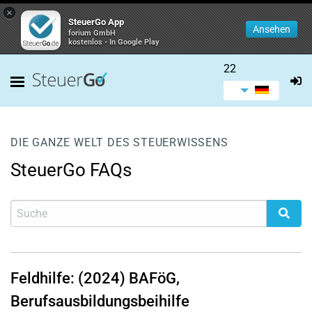
×
SteuerGo App
Ansehen
forium GmbH
kostenlos - In Google Play
22
DIE GANZE WELT DES STEUERWISSENS
SteuerGo FAQs
Feldhilfe: (2024) BAFöG,
Berufsausbildungsbeihilfe