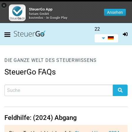
×
SteuerGo App
Ansehen
forium GmbH
kostenlos - In Google Play
22
DIE GANZE WELT DES STEUERWISSENS
SteuerGo FAQs
Feldhilfe: (2024) Abgang