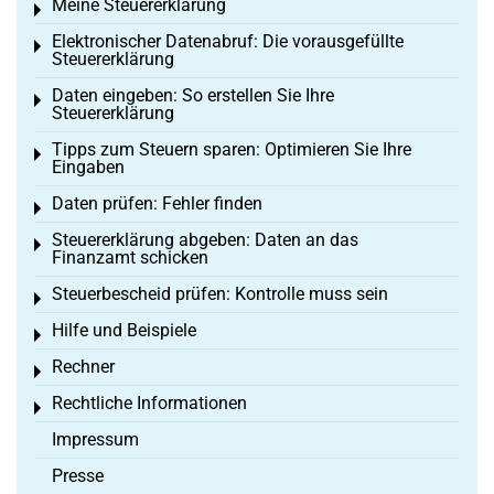
Meine Steuererklärung
Toggle menu
Elektronischer Datenabruf: Die vorausgefüllte
Toggle menu
Steuererklärung
Daten eingeben: So erstellen Sie Ihre
Toggle menu
Steuererklärung
Tipps zum Steuern sparen: Optimieren Sie Ihre
Toggle menu
Eingaben
Daten prüfen: Fehler finden
Toggle menu
Steuererklärung abgeben: Daten an das
Toggle menu
Finanzamt schicken
Steuerbescheid prüfen: Kontrolle muss sein
Toggle menu
Hilfe und Beispiele
Toggle menu
Rechner
Toggle menu
Rechtliche Informationen
Toggle menu
Impressum
Presse