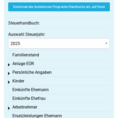
Download des kostenlosen Programm-Handbuchs als .pdf Datei
Steuerhandbuch:
Auswahl Steuerjahr:
Familienstand
Anlage EÜR
Toggle menu
Persönliche Angaben
Toggle menu
Kinder
Toggle menu
Einkünfte Ehemann
Einkünfte Ehefrau
Arbeitnehmer
Toggle menu
Ersatzleistungen Ehemann