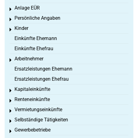
Anlage EÜR
Toggle menu
Persönliche Angaben
Toggle menu
Kinder
Toggle menu
Einkünfte Ehemann
Einkünfte Ehefrau
Arbeitnehmer
Toggle menu
Ersatzleistungen Ehemann
Ersatzleistungen Ehefrau
Kapitaleinkünfte
Toggle menu
Renteneinkünfte
Toggle menu
Vermietungseinkünfte
Toggle menu
Selbständige Tätigkeiten
Toggle menu
Gewerbebetriebe
Toggle menu