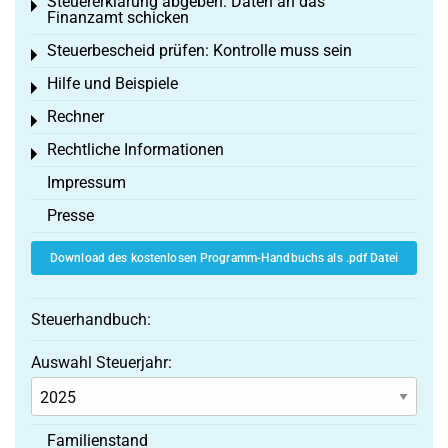
Steuererklärung abgeben: Daten an das
Toggle menu
Finanzamt schicken
Steuerbescheid prüfen: Kontrolle muss sein
Toggle menu
Hilfe und Beispiele
Toggle menu
Rechner
Toggle menu
Rechtliche Informationen
Toggle menu
Impressum
Presse
Download des kostenlosen Programm-Handbuchs als .pdf Datei
Steuerhandbuch:
Auswahl Steuerjahr:
Familienstand