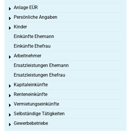
Anlage EÜR
Toggle menu
Persönliche Angaben
Toggle menu
Kinder
Toggle menu
Einkünfte Ehemann
Einkünfte Ehefrau
Arbeitnehmer
Toggle menu
Ersatzleistungen Ehemann
Ersatzleistungen Ehefrau
Kapitaleinkünfte
Toggle menu
Renteneinkünfte
Toggle menu
Vermietungseinkünfte
Toggle menu
Selbständige Tätigkeiten
Toggle menu
Gewerbebetriebe
Toggle menu