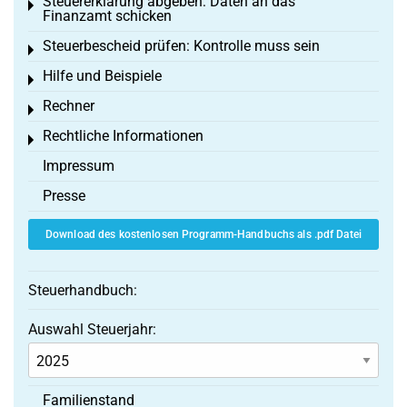
Steuererklärung abgeben: Daten an das
Toggle menu
Finanzamt schicken
Steuerbescheid prüfen: Kontrolle muss sein
Toggle menu
Hilfe und Beispiele
Toggle menu
Rechner
Toggle menu
Rechtliche Informationen
Toggle menu
Impressum
Presse
Download des kostenlosen Programm-Handbuchs als .pdf Datei
Steuerhandbuch:
Auswahl Steuerjahr:
Familienstand