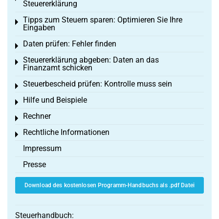
Steuererklärung
Tipps zum Steuern sparen: Optimieren Sie Ihre
Toggle menu
Eingaben
Daten prüfen: Fehler finden
Toggle menu
Steuererklärung abgeben: Daten an das
Toggle menu
Finanzamt schicken
Steuerbescheid prüfen: Kontrolle muss sein
Toggle menu
Hilfe und Beispiele
Toggle menu
Rechner
Toggle menu
Rechtliche Informationen
Toggle menu
Impressum
Presse
Download des kostenlosen Programm-Handbuchs als .pdf Datei
Steuerhandbuch: