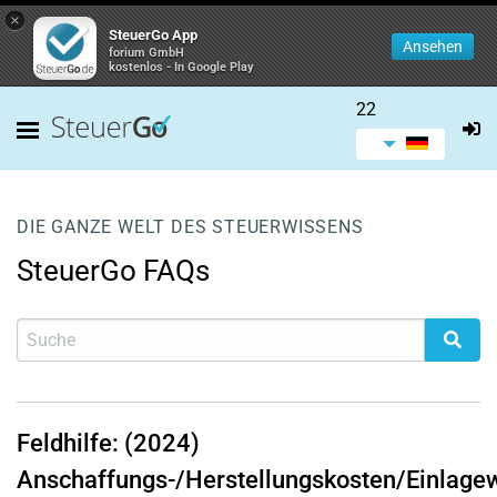
×
SteuerGo App
Ansehen
forium GmbH
kostenlos - In Google Play
22
DIE GANZE WELT DES STEUERWISSENS
SteuerGo FAQs
Feldhilfe: (2024)
Anschaffungs-/Herstellungskosten/Einlage