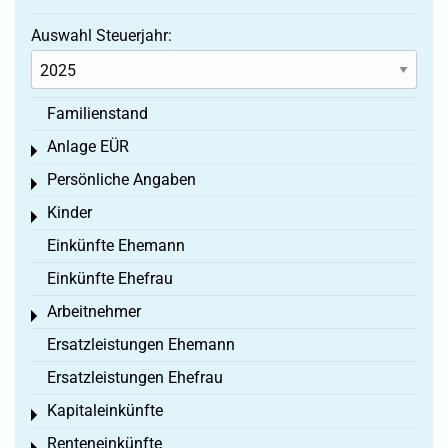
Auswahl Steuerjahr:
Familienstand
Anlage EÜR
Toggle menu
Persönliche Angaben
Toggle menu
Kinder
Toggle menu
Einkünfte Ehemann
Einkünfte Ehefrau
Arbeitnehmer
Toggle menu
Ersatzleistungen Ehemann
Ersatzleistungen Ehefrau
Kapitaleinkünfte
Toggle menu
Renteneinkünfte