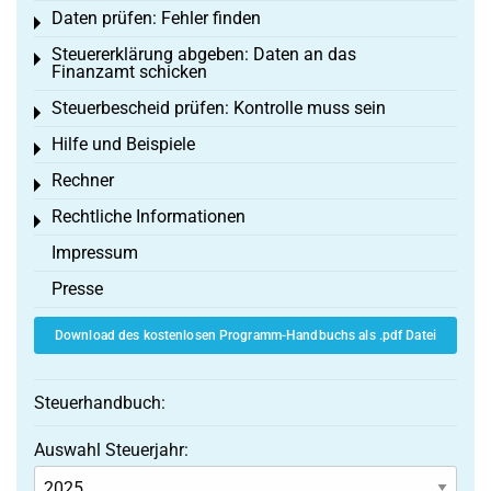
Daten prüfen: Fehler finden
Toggle menu
Steuererklärung abgeben: Daten an das
Toggle menu
Finanzamt schicken
Steuerbescheid prüfen: Kontrolle muss sein
Toggle menu
Hilfe und Beispiele
Toggle menu
Rechner
Toggle menu
Rechtliche Informationen
Toggle menu
Impressum
Presse
Download des kostenlosen Programm-Handbuchs als .pdf Datei
Steuerhandbuch:
Auswahl Steuerjahr: