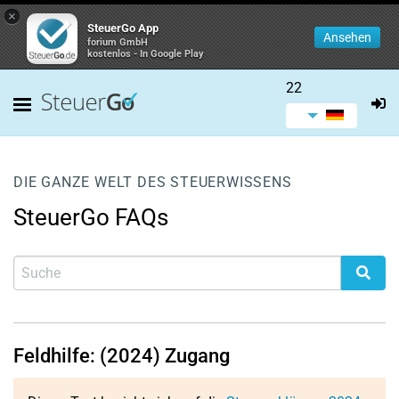
×
SteuerGo App
Ansehen
forium GmbH
kostenlos - In Google Play
22
DIE GANZE WELT DES STEUERWISSENS
SteuerGo FAQs
Feldhilfe: (2024) Zugang