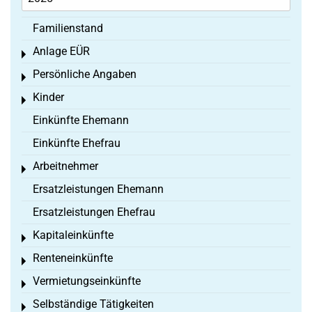
Familienstand
Anlage EÜR
Toggle menu
Persönliche Angaben
Toggle menu
Kinder
Toggle menu
Einkünfte Ehemann
Einkünfte Ehefrau
Arbeitnehmer
Toggle menu
Ersatzleistungen Ehemann
Ersatzleistungen Ehefrau
Kapitaleinkünfte
Toggle menu
Renteneinkünfte
Toggle menu
Vermietungseinkünfte
Toggle menu
Selbständige Tätigkeiten
Toggle menu