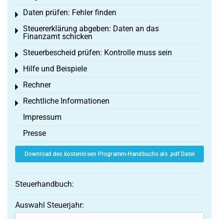
Daten prüfen: Fehler finden
Toggle menu
Steuererklärung abgeben: Daten an das
Toggle menu
Finanzamt schicken
Steuerbescheid prüfen: Kontrolle muss sein
Toggle menu
Hilfe und Beispiele
Toggle menu
Rechner
Toggle menu
Rechtliche Informationen
Toggle menu
Impressum
Presse
Download des kostenlosen Programm-Handbuchs als .pdf Datei
Steuerhandbuch:
Auswahl Steuerjahr: