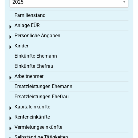
Familienstand
Anlage EÜR
Toggle menu
Persönliche Angaben
Toggle menu
Kinder
Toggle menu
Einkünfte Ehemann
Einkünfte Ehefrau
Arbeitnehmer
Toggle menu
Ersatzleistungen Ehemann
Ersatzleistungen Ehefrau
Kapitaleinkünfte
Toggle menu
Renteneinkünfte
Toggle menu
Vermietungseinkünfte
Toggle menu
Selbständige Tätigkeiten