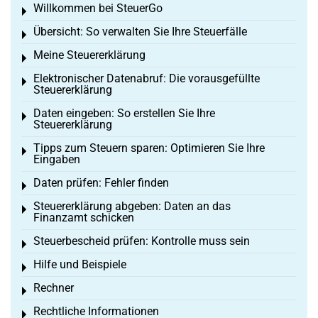
Willkommen bei SteuerGo
Toggle menu
Übersicht: So verwalten Sie Ihre Steuerfälle
Toggle menu
Meine Steuererklärung
Toggle menu
Elektronischer Datenabruf: Die vorausgefüllte
Toggle menu
Steuererklärung
Daten eingeben: So erstellen Sie Ihre
Toggle menu
Steuererklärung
Tipps zum Steuern sparen: Optimieren Sie Ihre
Toggle menu
Eingaben
Daten prüfen: Fehler finden
Toggle menu
Steuererklärung abgeben: Daten an das
Toggle menu
Finanzamt schicken
Steuerbescheid prüfen: Kontrolle muss sein
Toggle menu
Hilfe und Beispiele
Toggle menu
Rechner
Toggle menu
Rechtliche Informationen
Toggle menu