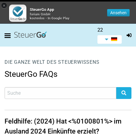
×
SteuerGo App
Ansehen
forium GmbH
kostenlos - In Google Play
22
DIE GANZE WELT DES STEUERWISSENS
SteuerGo FAQs
Feldhilfe: (2024) Hat <%0100801%> im
Ausland 2024 Einkünfte erzielt?