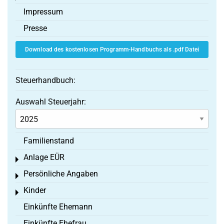
Impressum
Presse
Download des kostenlosen Programm-Handbuchs als .pdf Datei
Steuerhandbuch:
Auswahl Steuerjahr:
Familienstand
Anlage EÜR
Toggle menu
Persönliche Angaben
Toggle menu
Kinder
Toggle menu
Einkünfte Ehemann
Einkünfte Ehefrau