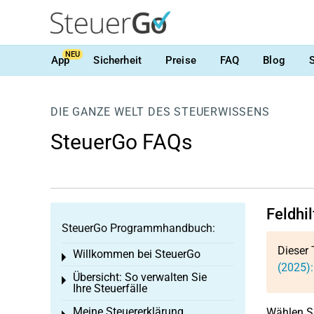
NEU
App
Sicherheit
Preise
FAQ
Blog
DIE GANZE WELT DES STEUERWISSENS
SteuerGo FAQs
Feldhi
SteuerGo Programmhandbuch:
Dieser 
Willkommen bei SteuerGo
Toggle menu
(2025)
Übersicht: So verwalten Sie
Toggle menu
Ihre Steuerfälle
Meine Steuererklärung
Wählen Si