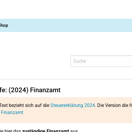
Shop
lfe: (2024) Finanzamt
Text bezieht sich auf die
Steuererklärung 2024
. Die Version die f
: Finanzamt
e hier das
zuständige Finanzamt
aus.