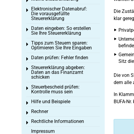
Toggle menu
Elektronischer Datenabruf:
Toggle menu
Die Zustä
Die vorausgefüllte
Steuererklärung
klar gereg
Daten eingeben: So erstellen
Toggle menu
Privatp
Sie Ihre Steuererklärung
Unterne
Tipps zum Steuern sparen:
Toggle menu
befinde
Optimieren Sie Ihre Eingaben
Gemeins
Daten prüfen: Fehler finden
Toggle menu
Sitz di
Steuererklärung abgeben:
Toggle menu
Daten an das Finanzamt
Die von S
schicken
dem alle 
Steuerbescheid prüfen:
Toggle menu
Kontrolle muss sein
In Klamme
Hilfe und Beispiele
BUFA-Nr. 
Toggle menu
Rechner
Toggle menu
Rechtliche Informationen
Toggle menu
Impressum