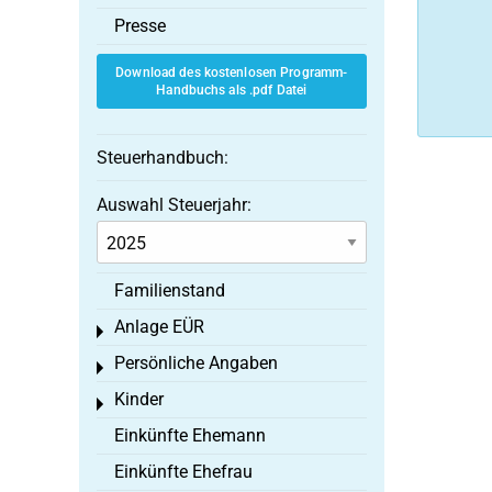
Presse
Download des kostenlosen Programm-
Handbuchs als .pdf Datei
Steuerhandbuch:
Auswahl Steuerjahr:
Familienstand
Anlage EÜR
Toggle menu
Persönliche Angaben
Toggle menu
Kinder
Toggle menu
Einkünfte Ehemann
Einkünfte Ehefrau