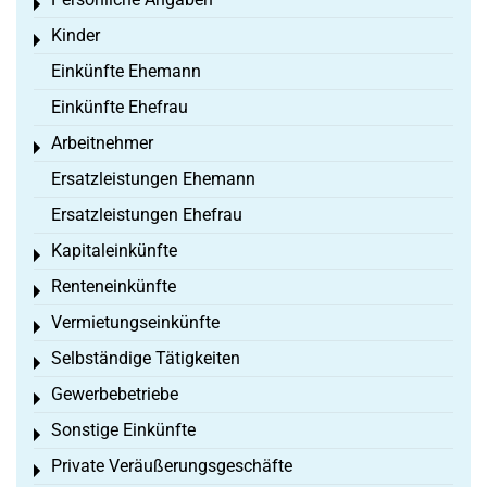
Toggle menu
Kinder
Toggle menu
Einkünfte Ehemann
Einkünfte Ehefrau
Arbeitnehmer
Toggle menu
Ersatzleistungen Ehemann
Ersatzleistungen Ehefrau
Kapitaleinkünfte
Toggle menu
Renteneinkünfte
Toggle menu
Vermietungseinkünfte
Toggle menu
Selbständige Tätigkeiten
Toggle menu
Gewerbebetriebe
Toggle menu
Sonstige Einkünfte
Toggle menu
Private Veräußerungsgeschäfte
Toggle menu