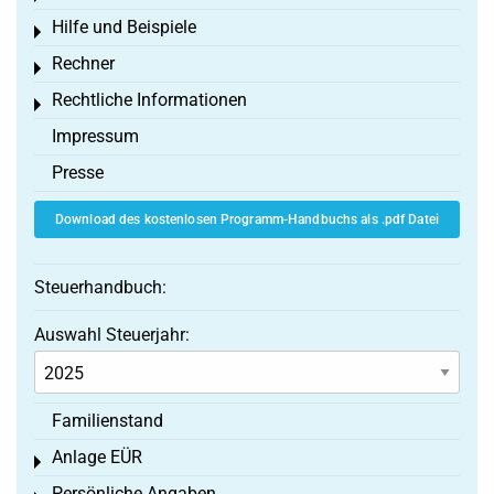
Hilfe und Beispiele
Toggle menu
Rechner
Toggle menu
Rechtliche Informationen
Toggle menu
Impressum
Presse
Download des kostenlosen Programm-Handbuchs als .pdf Datei
Steuerhandbuch:
Auswahl Steuerjahr:
Familienstand
Anlage EÜR
Toggle menu
Persönliche Angaben