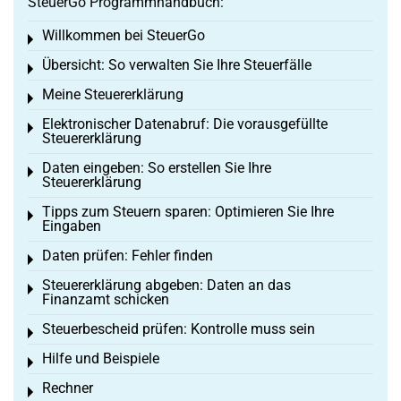
SteuerGo Programmhandbuch:
Willkommen bei SteuerGo
Toggle menu
Übersicht: So verwalten Sie Ihre Steuerfälle
Toggle menu
Meine Steuererklärung
Toggle menu
Elektronischer Datenabruf: Die vorausgefüllte
Toggle menu
Steuererklärung
Daten eingeben: So erstellen Sie Ihre
Toggle menu
Steuererklärung
Tipps zum Steuern sparen: Optimieren Sie Ihre
Toggle menu
Eingaben
Daten prüfen: Fehler finden
Toggle menu
Steuererklärung abgeben: Daten an das
Toggle menu
Finanzamt schicken
Steuerbescheid prüfen: Kontrolle muss sein
Toggle menu
Hilfe und Beispiele
Toggle menu
Rechner
Toggle menu