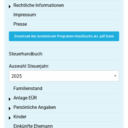
Rechtliche Informationen
Toggle menu
Impressum
Presse
Download des kostenlosen Programm-Handbuchs als .pdf Datei
Steuerhandbuch:
Auswahl Steuerjahr:
Familienstand
Anlage EÜR
Toggle menu
Persönliche Angaben
Toggle menu
Kinder
Toggle menu
Einkünfte Ehemann