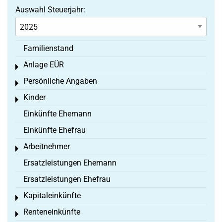
Auswahl Steuerjahr:
Familienstand
Anlage EÜR
Toggle menu
Persönliche Angaben
Toggle menu
Kinder
Toggle menu
Einkünfte Ehemann
Einkünfte Ehefrau
Arbeitnehmer
Toggle menu
Ersatzleistungen Ehemann
Ersatzleistungen Ehefrau
Kapitaleinkünfte
Toggle menu
Renteneinkünfte
Toggle menu