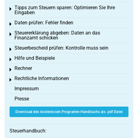
Tipps zum Steuern sparen: Optimieren Sie Ihre
Toggle menu
Eingaben
Daten prüfen: Fehler finden
Toggle menu
Steuererklärung abgeben: Daten an das
Toggle menu
Finanzamt schicken
Steuerbescheid prüfen: Kontrolle muss sein
Toggle menu
Hilfe und Beispiele
Toggle menu
Rechner
Toggle menu
Rechtliche Informationen
Toggle menu
Impressum
Presse
Download des kostenlosen Programm-Handbuchs als .pdf Datei
Steuerhandbuch: