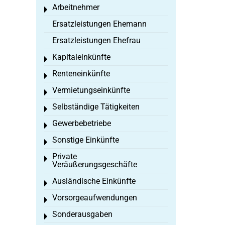
Arbeitnehmer
Toggle menu
Ersatzleistungen Ehemann
Ersatzleistungen Ehefrau
Kapitaleinkünfte
Toggle menu
Renteneinkünfte
Toggle menu
Vermietungseinkünfte
Toggle menu
Selbständige Tätigkeiten
Toggle menu
Gewerbebetriebe
Toggle menu
Sonstige Einkünfte
Toggle menu
Private
Toggle menu
Veräußerungsgeschäfte
Ausländische Einkünfte
Toggle menu
Vorsorgeaufwendungen
Toggle menu
Sonderausgaben
Toggle menu