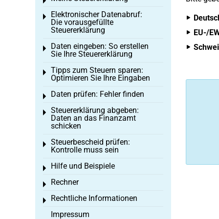
Toggle menu
Elektronischer Datenabruf:
Toggle menu
Deutsc
Die vorausgefüllte
Steuererklärung
EU-/EW
Daten eingeben: So erstellen
Schwei
Toggle menu
Sie Ihre Steuererklärung
Tipps zum Steuern sparen:
Toggle menu
Optimieren Sie Ihre Eingaben
Daten prüfen: Fehler finden
Toggle menu
Steuererklärung abgeben:
Toggle menu
Daten an das Finanzamt
schicken
Steuerbescheid prüfen:
Toggle menu
Kontrolle muss sein
Hilfe und Beispiele
Toggle menu
Rechner
Toggle menu
Rechtliche Informationen
Toggle menu
Impressum