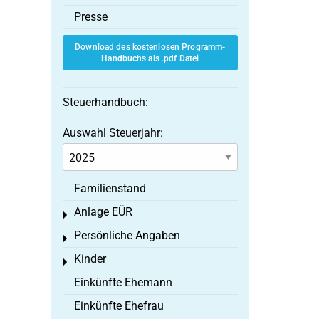
Presse
Download des kostenlosen Programm-
Handbuchs als .pdf Datei
Steuerhandbuch:
Auswahl Steuerjahr:
Familienstand
Anlage EÜR
Toggle menu
Persönliche Angaben
Toggle menu
Kinder
Toggle menu
Einkünfte Ehemann
Einkünfte Ehefrau