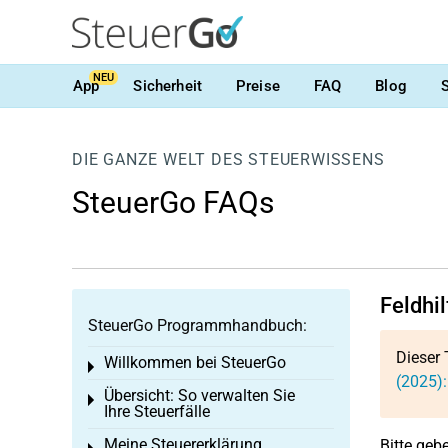
NEU
App
Sicherheit
Preise
FAQ
Blog
DIE GANZE WELT DES STEUERWISSENS
SteuerGo FAQs
Feldhi
SteuerGo Programmhandbuch:
Dieser 
Willkommen bei SteuerGo
Toggle menu
(2025):
Übersicht: So verwalten Sie
Toggle menu
Ihre Steuerfälle
Meine Steuererklärung
Bitte geb